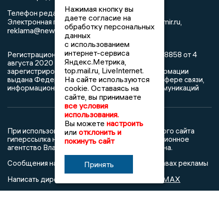
Нажимая кнопку вы
8 (4922) 666916
Телефон редакции:
даете согласие на
info@newsvladimir.ru
Электронная почта редакции:
,
обработку персональных
reklama@newsvladimir.ru
данных
с использованием
интернет-сервиса
Регистрационный номер: серия Эл № ФС77-78858 от 4
Яндекс.Метрика,
августа 2020 г. согласно выписке из реестра
top.mail.ru, LiveInternet.
зарегистрированных средств массовой информации
На сайте используются
выдана Федеральной службой по надзору в сфере связи,
информационных технологий и массовых коммуникаций
cookie. Оставаясь на
сайте, вы принимаете
все условия
использования.
Вы можете
настроить
При использовании любого материала с данного сайта
или
отклонить и
гиперссылка на Сетевое издание «Информационное
покинуть сайт
агентство Владимирские новости» обязательна.
Сообщения на сером фоне размещены на правах рекламы
Принять
@mazov
MAX
Написать директору в телеграм
или
О холдинге
Вакансии
Реклама