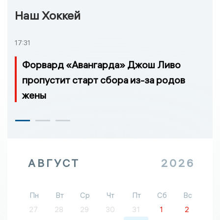
Наш Хоккей
17:31
Форвард «Авангарда» Джош Ливо
пропустит старт сбора из-за родов
жены
АВГУСТ
2026
Пн
Вт
Ср
Чт
Пт
Сб
Вс
27
28
29
30
31
1
2