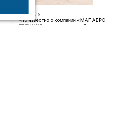
07/08
16:19
Что известно о компании «МАГ АЕРО
ТРЕНИНГ», самолёт которой потерпел крушение
во Владимирской области?
05/08
17:00
Странный презент для учителя: стали известны
подробности истории о педагоге-извращенце во
Владимирской области
04/08
15:40
Дело застройщика ЖК «Поколение» ООО
«Капитал Строй» передали в суд
24/07
09:01
Обещали - не сделали: детский сад в
ЖК «Отражение» так и не открылся, хотя сроки
давно прошли
Интервью