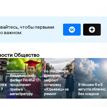
вайтесь, чтобы первыми
 о важном:
вости Общество
Во Владимире
Владимирский
временно
филиал РАНХиГС
закроют
ти в
продолжает
остановку
В Москве 8 и 9
 7
приём в
«Юрьевец» на
августа облачно,
магистратуру
ремонт
без осадков