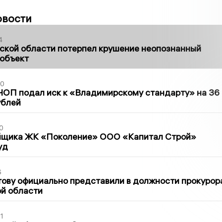
овости
4
ской области потерпел крушение неопознанный
 объект
30
ЧОП подал иск к «Владимирскому стандарту» на 36
ублей
0
йщика ЖК «Поколение» ООО «Капитал Строй»
уд
6
ову официально представили в должности прокурор
й области
1