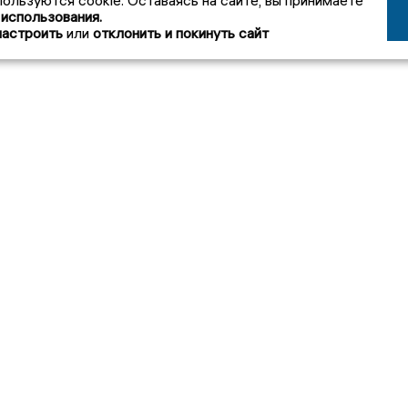
пользуются cookie. Оставаясь на сайте, вы принимаете
 использования.
настроить
или
отклонить и покинуть сайт