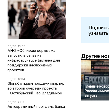
Подписы
узнавать
06/08
13:05
АНО «Обнимаю сердцем»
Другие но
запустила связь на
инфраструктуре Билайна для
поддержки инклюзивных
проектов
06/08
12:34
GloraX открыл продажи квартир
Главные новос
во второй очереди проекта
России и мире
«Октябрьский» во Владимире
августа
05/08
21:19
Автокредитный портфель Банка