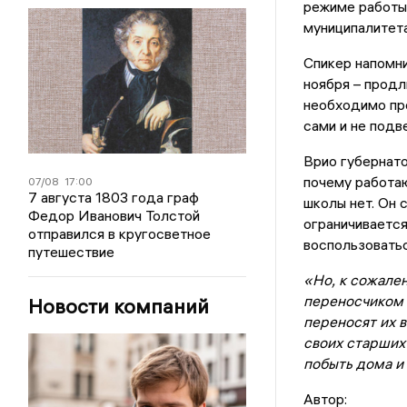
режиме работы 
муниципалитета
Спикер напомни
ноября – продл
необходимо про
сами и не подв
Врио губернато
почему работаю
07/08
17:00
7 августа 1803 года граф
школы нет. Он 
Федор Иванович Толстой
ограничивается
отправился в кругосветное
воспользоватьс
путешествие
«Но, к сожале
переносчиком 
Новости компаний
переносят их в
своих старших
побыть дома и
Автор: