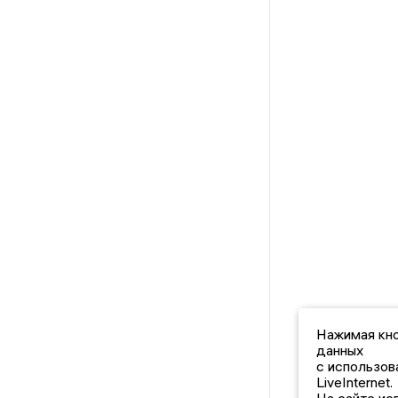
Нажимая кно
данных
с использов
LiveInternet.