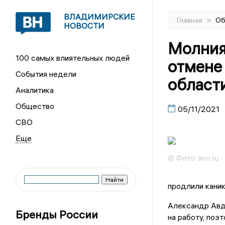
ВЛАДИМИРСКИЕ
>
Главная
Об
НОВОСТИ
Молния
100 самых влиятельных людей
отмене
События недели
област
Аналитика
Общество
05/11/2021
СВО
© Фото: avo.ru
продлили каник
Александр Авд
Бренды России
на работу, поэ