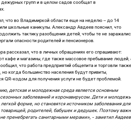
дежурных групп и в целом садов сообщат в
х.
л, что во Владимиркой области еще на неделю – до 14
или школьные каникулы. Александр Авдеев пояснил, что
должить тактику разобщения детей, чтобы те не заражалис
ергали опасности родителей и пенсионеров.
ра рассказал, что в личных обращениях его спрашивают:
т кафе и магазины, где также массовое пребывание людей, 
сообщил, что работа предприятий общепита и торговли такж
, но когда большинство населения будут привиты,
я QR-кодом для получения услуги не будет проблемой.
нию, детская и молодежная среда является основным
сезонных заболеваний и коронавирусом. Дети и молодежь
 легкой форме, но становятся источником заболевания для
 товарищей, родителей, бабушек и дедушек. Поэтому важн
 не пренебрегать санитарными мерами», - заметил Авдеев