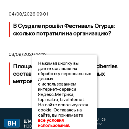
04/08/2026 09:01
В Суздале прошёл Фестиваль Огурца:
сколько потратили на организацию?
03/08/2026 14:13
Нажимая кнопку вы
Площадь пожара на складе Wildberries
даете согласие на
составляет 100 тысяч квадратных
обработку персональных
данных
метров
с использованием
интернет-сервиса
Яндекс.Метрика,
top.mail.ru, LiveInternet.
На сайте используются
cookie. Оставаясь на
сайте, вы принимаете
2017 © NEWSVLADIMIR.RU | СИ
все условия
ВЛАДИМИРСКИЕ
«Информационное агентство
использования.
НОВОСТИ
Владимирские новости»