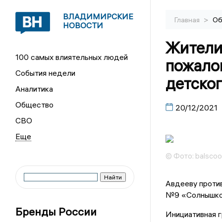
ВЛАДИМИРСКИЕ
>
Главная
Об
НОВОСТИ
Жители
100 самых влиятельных людей
пожало
События недели
детског
Аналитика
Общество
20/12/2021
СВО
© Фото: balscool
Авдееву против
№9 «Солнышко
Бренды России
Инициативная г