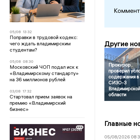
Коммент
05/08
13:32
Поправки в трудовой кодекс:
Другие но
чего ждать владимирским
студентам?
05/08
08:30
Прокурор
Московский ЧОП подал иск к
проверил усл
«Владимирскому стандарту»
содержания в
на 36 миллионов рублей
СИЗО-3
Владимирско
03/08
17:32
области
Стартовал прием заявок на
премию «Владимирский
бизнес»
Главные н
05/08/2026 08: