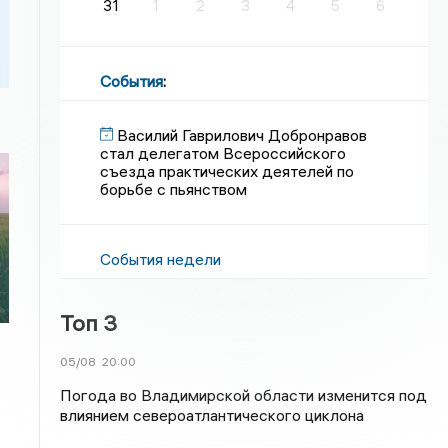
31
1
2
3
4
5
6
События
:
Василий Гаврилович Добронравов
стал делегатом Всероссийского
съезда практических деятелей по
борьбе с пьянством
События недели
Топ 3
05/08
20:00
Погода во Владимирской области изменится под
влиянием североатлантического циклона