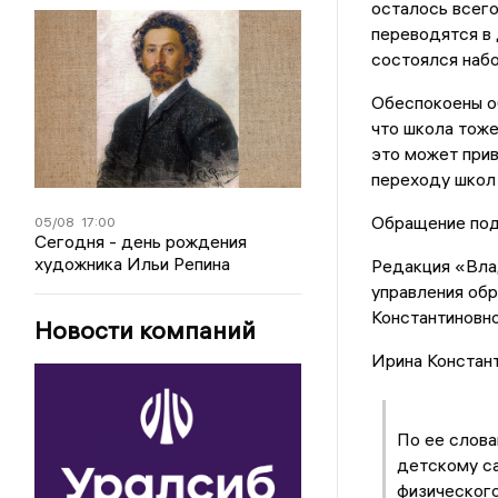
осталось всего
переводятся в 
состоялся набо
Обеспокоены об
что школа тоже
это может прив
переходу школ
Обращение под
05/08
17:00
Сегодня - день рождения
художника Ильи Репина
Редакция «Вла
управления об
Константиновно
Новости компаний
Ирина Констант
По ее слова
детскому са
физического