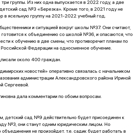
 три группы. Из них одна выпускается в 2022 году, а две
детский сад №3 «Березка». Кроме того, в 2021 году не
р в ясельную группу на 2021-2022 учебный год.
щественники и ситуацией вокруг школы №37. Они считают,
 готовится к объединению со школой №36, и опасаются, что
ести к обучению в две смены, что противоречит планам по
 Российской Федерации на односменное обучение.
писали около 400 граждан.
димирских новостей» оперативно связалась с начальником
разования администрации Александровского района Ириной
й Сергеевой.
иновна дала комментарии по обоим вопросам.
м, детский сад №9 действительно будет присоединен к
ду №3, они станут одним юридическим лицом. Но
 объединения не произойдет, т.е. садик будет работать в