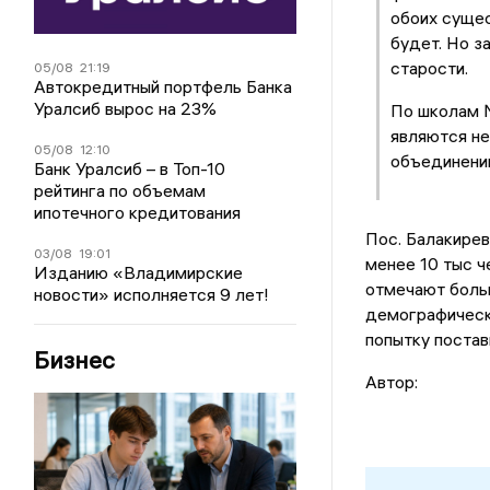
обоих суще
будет. Но 
старости.
05/08
21:19
Автокредитный портфель Банка
Уралсиб вырос на 23%
По школам №
являются не
05/08
12:10
объединению
Банк Уралсиб – в Топ-10
рейтинга по объемам
ипотечного кредитования
Пос. Балакирев
03/08
19:01
менее 10 тыс ч
Изданию «Владимирские
отмечают больш
новости» исполняется 9 лет!
демографическо
попытку постав
Бизнес
Автор: