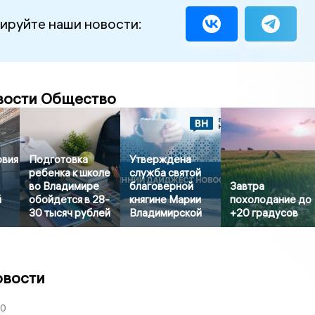
ируйте наши новости:
вости Общество
овия
Подготовка
Утверждена
ребенка к школе
служба святой
во Владимире
благоверной
Завтра
й
обойдется в 28-
княгине Марии
похолодание до
30 тысяч рублей
Владимирской
+20 градусов
овости
30