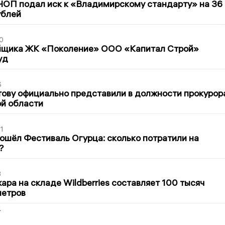
ЧОП подал иск к «Владимирскому стандарту» на 36
ублей
0
йщика ЖК «Поколение» ООО «Капитал Строй»
уд
6
ову официально представили в должности прокурор
й области
1
ошёл Фестиваль Огурца: сколько потратили на
?
3
ра на складе Wildberries составляет 100 тысяч
метров
2