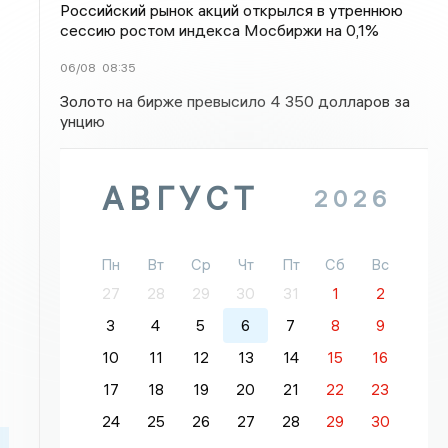
Российский рынок акций открылся в утреннюю
сессию ростом индекса Мосбиржи на 0,1%
06/08
08:35
Золото на бирже превысило 4 350 долларов за
унцию
АВГУСТ
2026
Пн
Вт
Ср
Чт
Пт
Сб
Вс
27
28
29
30
31
1
2
3
4
5
6
7
8
9
10
11
12
13
14
15
16
17
18
19
20
21
22
23
24
25
26
27
28
29
30