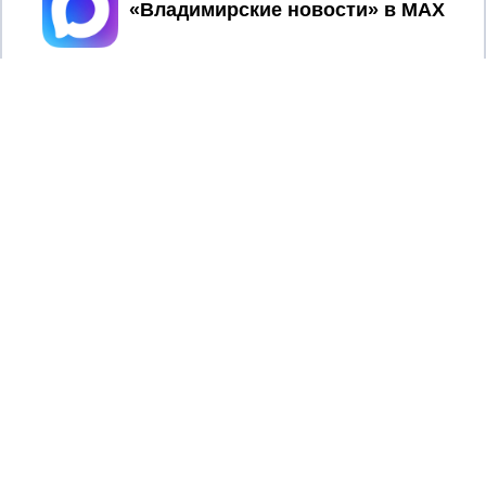
Принять
Регистрационный номер: серия Эл № ФС77-78858 от 4
августа 2020 г. согласно выписке из реестра
зарегистрированных средств массовой информации
выдана Федеральной службой по надзору в сфере связи,
информационных технологий и массовых коммуникаций
При использовании любого материала с данного сайта
гиперссылка на Сетевое издание «Информационное
агентство Владимирские новости» обязательна.
Сообщения на сером фоне размещены на правах рекламы
@mazov
MAX
Написать директору в телеграм
или
О холдинге
Вакансии
Реклама
Дежурный по новостям
16+