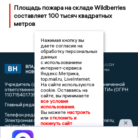
Площадь пожара на складе Wildberries
составляет 100 тысяч квадратных
метров
Нажимая кнопку вы
даете согласие на
обработку персональных
данных
с использованием
2017 © NEWSVLADIMIR.RU | СИ
ВЛАДИМИРСКИЕ
интернет-сервиса
«Информационное агентство
НОВОСТИ
Яндекс.Метрика,
Владимирские новости»
top.mail.ru, LiveInternet.
На сайте используются
Учредитель (соучредители): Общество с ограниченной
ответственностью «РЕГИОНАЛЬНЫЕ НОВОСТИ» (ОГРН
cookie. Оставаясь на
1107154017354)
сайте, вы принимаете
все условия
Главный редактор: Мазов С. А.
использования.
Вы можете
настроить
8 (4922) 666916
Телефон редакции:
или
отклонить и
info@newsvladimir.ru
Электронная почта редакции:
,
покинуть сайт
reklama@newsvladimir.ru