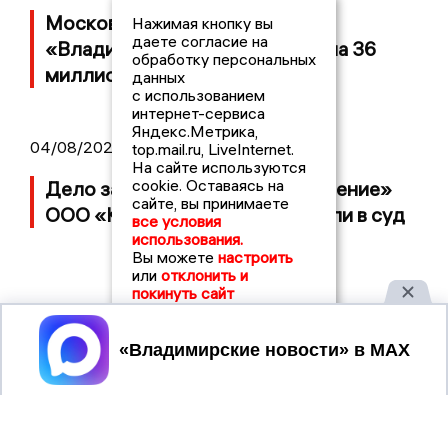
Московский ЧОП подал иск к
Нажимая кнопку вы
даете согласие на
«Владимирскому стандарту» на 36
обработку персональных
миллионов рублей
данных
с использованием
интернет-сервиса
Яндекс.Метрика,
04/08/2026 15:40
top.mail.ru, LiveInternet.
На сайте используются
cookie. Оставаясь на
Дело застройщика ЖК «Поколение»
сайте, вы принимаете
ООО «Капитал Строй» передали в суд
все условия
использования.
Вы можете
настроить
или
отклонить и
покинуть сайт
Принять
2017 © NEWSVLADIMIR.RU | СИ
ВЛАДИМИРСКИЕ
«Информационное агентство
НОВОСТИ
Владимирские новости»
Учредитель (соучредители): Общество с ограниченной
ответственностью «РЕГИОНАЛЬНЫЕ НОВОСТИ» (ОГРН
1107154017354)