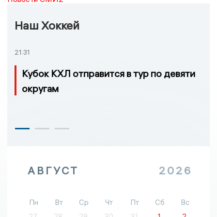
Наш Хоккей
21:31
Кубок КХЛ отправится в тур по девяти
округам
АВГУСТ
2026
Пн
Вт
Ср
Чт
Пт
Сб
Вс
27
28
29
30
31
1
2