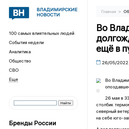
ВЛАДИМИРСКИЕ
>
Главная
Об
НОВОСТИ
Во Вла
100 самых влиятельных людей
долгож
События недели
ещё в п
Аналитика
Общество
26/05/2022
СВО
Во Владими
опоздавшее
©
26 мая в 3
столбик термом
северный ветер
на себе юго-за
Бренды России