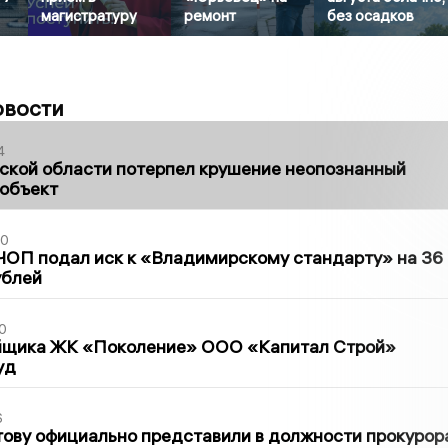
магистратуру
ремонт
без осадков
овости
4
ской области потерпел крушение неопознанный
 объект
30
ЧОП подал иск к «Владимирскому стандарту» на 36
ублей
0
йщика ЖК «Поколение» ООО «Капитал Строй»
уд
6
ову официально представили в должности прокурор