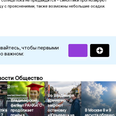
 солнца пока не предвидится - синоптики прогнозируют
у с прояснениями, также возможны небольшие осадки.
вайтесь, чтобы первыми
 о важном:
вости Общество
Во Владимире
Владимирский
временно
филиал РАНХиГС
закроют
ти в
продолжает
остановку
В Москве 8 и 9
 7
приём в
«Юрьевец» на
августа облачно,