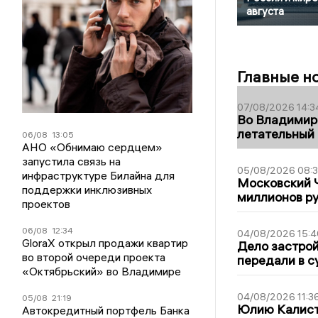
августа
Главные н
07/08/2026 14:3
Во Владимир
летательный
06/08
13:05
АНО «Обнимаю сердцем»
запустила связь на
05/08/2026 08:
инфраструктуре Билайна для
Московский 
поддержки инклюзивных
миллионов р
проектов
06/08
12:34
04/08/2026 15:4
GloraX открыл продажи квартир
Дело застро
во второй очереди проекта
передали в с
«Октябрьский» во Владимире
04/08/2026 11:3
05/08
21:19
Юлию Калист
Автокредитный портфель Банка