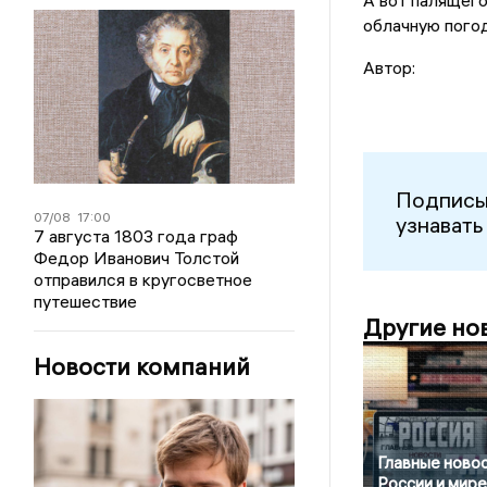
А вот палящего
облачную погод
Автор:
Подписы
07/08
17:00
узнавать
7 августа 1803 года граф
Федор Иванович Толстой
отправился в кругосветное
путешествие
Другие но
Новости компаний
Главные новос
России и мире