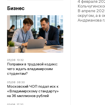
4 февраля 20
Кольчугинско
Бизнес
В апреле 202
округом, а в
Андрианова г
05/08
13:32
Поправки в трудовой кодекс:
чего ждать владимирским
студентам?
05/08
08:30
Московский ЧОП подал иск к
«Владимирскому стандарту»
на 36 миллионов рублей
03/08
17:32