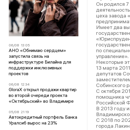
Он родился 7
деятельность
цеха завода 
предпринимат
Имеет два вы
государствен
«Юриспруденц
государствен
06/08
13:05
по специальн
АНО «Обнимаю сердцем»
управление».
запустила связь на
Некоторые эт
инфраструктуре Билайна для
13 марта 201
поддержки инклюзивных
депутатов Со
проектов
заместителем
Собинского р
06/08
12:34
GloraX открыл продажи квартир
С октября 20
во второй очереди проекта
помощника ч
«Октябрьский» во Владимире
Российской Ф
В 2013 году 
05/08
21:19
Владимирской
Автокредитный портфель Банка
С 2018 по 20
Уралсиб вырос на 23%
города Лакин