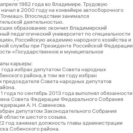
 апреля 1982 года во Владимире. Трудовую
 начал в 2000 году на конвейере автосборочного
«Точмаш». Впоследствии занимался
ельской деятельностью.
сших образования: окончил Владимирский
ный педагогический университет по специальности
ия», Российскую академию народного хозяйства и
ной службы при Президенте Российской Федерации
ости «Государственное и муниципальное
апы карьеры:
1 года избран депутатом Совета народных
бинского района, в том же году избран
 председателя Совета народных депутатов
айона.
11 года по сентябрь 2013 года выполнял обязанности
лена Совета Федерации Федерального Собрания
едерации А. Н. Савенкова.
избран депутатом Законодательного Собрания
 области шестого созыва.
22 год занимал должность главы администрации
ска Собинского района.