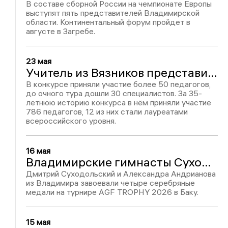
В составе сборной России на чемпионате Европы
выступят пять представителей Владимирской
области. Континентальный форум пройдет в
августе в Загребе.
23 мая
Учитель из Вязников представит регион на всероссийском конкурсе после победы во Владимирской области
В конкурсе приняли участие более 50 педагогов,
до очного тура дошли 30 специалистов. За 35-
летнюю историю конкурса в нём приняли участие
786 педагогов, 12 из них стали лауреатами
всероссийского уровня.
16 мая
Владимирские гимнасты Суходольский и Андрианова завоевали четыре медали в Баку
Дмитрий Суходольский и Александра Андрианова
из Владимира завоевали четыре серебряные
медали на турнире AGF TROPHY 2026 в Баку.
15 мая