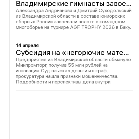
Владимирские гимнасты завоевали золотые медали международного турнира в Баку
Александра Андрианова и Дмитрий Суходольский
из Владимирской области в составе юниорских
сборных России завоевали золото в командном
многоборье на турнире AGF TROPHY 2026 в Баку.
14 апреля
Субсидия на «негорючие материалы» обернулась для вязниковского предприятия иском на 86 млн рублей
Предприятие из Владимирской области обмануло
Минпромторг, получив 55 млн рублей на
инновации. Суд взыскал деньги и штраф,
прокуратура нашла признаки мошенничества.
Подробности и перспективы дела внутри.