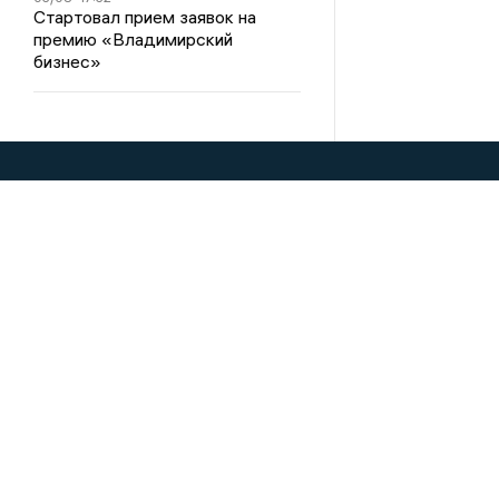
Стартовал прием заявок на
премию «Владимирский
бизнес»
ВЛАДИМИРСКИЕ
Этическая поли
НОВОСТИ
2017© NEWSVLADIMIR.RU | СИ «Информационное
@mazov
Написать директору в телеграм
Учредитель (соучредители): Общество с огра
Главный редактор: Мазов С. А.