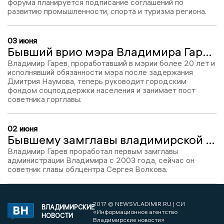
форума планируется подписание соглашений по
развитию промышленности, спорта и туризма региона.
03 июня
Бывший врио мэра Владимира Гарев возглавил горфонд соцподдержки населения
Владимир Гарев, проработавший в мэрии более 20 лет и
исполнявший обязанности мэра после задержания
Дмитрия Наумова, теперь руководит городским
фондом соцподдержки населения и занимает пост
советника горглавы.
02 июня
Бывшему замглавы владимирской мэрии Владимиру Гареву вручили медаль «За трудовые заслуги»
Владимир Гарев проработал первым замглавы
администрации Владимира с 2003 года, сейчас он
советник главы облцентра Сергея Волкова.
2017 © NEWSVLADIMIR.RU | СИ
ВЛАДИМИРСКИЕ
«Информационное агентство
НОВОСТИ
Владимирские новости»