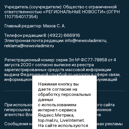
Учредитель (соучредители): Общество с ограниченной
ответственностью «РЕГИОНАЛЬНЫЕ НОВОСТИ» (ОГРН
1107154017354)
Главный редактор: Мазов С. А.
8 (4922) 666916
Телефон редакции:
info@newsvladimir.ru
Электронная почта редакции:
,
reklama@newsvladimir.ru
Регистрационный номер: серия Эл № ФС77-78858 от 4
августа 2020 г. согласно выписке из реестра
зарегистрированных средств массовой информации
выдана Федеральной службой по надзору в сфере связи,
информационных технологий и массовых коммуникаций
Нажимая кнопку вы
даете согласие на
обработку персональных
данных
с использованием
При использовании любого материала с данного сайта
гиперссылка на Сетевое издание «Информационное
интернет-сервиса
агентство Владимирские новости» обязательна.
Яндекс.Метрика,
top.mail.ru, LiveInternet.
Сообщения на сером фоне размещены на правах рекламы
На сайте используются