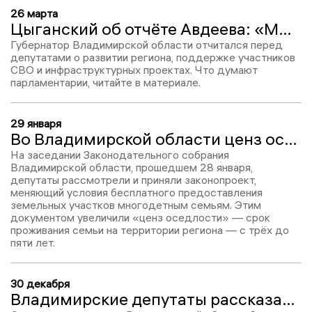
26 марта
Цыганский об отчёте Авдеева: «Мы не просто справились с вызовами, а вышли на траекторию системного развития»
Губернатор Владимирской области отчитался перед
депутатами о развитии региона, поддержке участников
СВО и инфраструктурных проектах. Что думают
парламентарии, читайте в материале.
29 января
Во Владимирской области ценз оседлости увеличили с трех до пяти лет
На заседании Законодательного собрания
Владимирской области, прошедшем 28 января,
депутаты рассмотрели и приняли законопроект,
меняющий условия бесплатного предоставления
земельных участков многодетным семьям. Этим
документом увеличили «ценз оседлости» — срок
проживания семьи на территории региона — с трёх до
пяти лет.
30 декабря
Владимирские депутаты рассказали, как будут отмечать Новый год