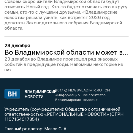
Совсем скоро жители Владимирской области будут
отмечать Новый год. Кто-то будет отмечать его в кругу
семьи, кто-то с лучшими друзьями. «Владимирские
новости» решили узнать, как встретят 2026 год
депутаты Законодательного собрания Владимирской
области.
23 декабря
Во Владимирской области может в два раза вырасти цена проезда в троллейбусах, простились с погибшим на СВО добровольцем
23 декабря во Владимире произошел ряд знаковых
событий в предыдущие годы. Напомним некоторые из
них.
2017 © NEWSVLADIMIR.RU | СИ
ВЛАДИМИРСКИЕ
«Информационное агентство
НОВОСТИ
Владимирские новости»
Учредитель (соучредители): Общество с ограниченной
ответственностью «РЕГИОНАЛЬНЫЕ НОВОСТИ» (ОГРН
1107154017354)
Главный редактор: Мазов С. А.