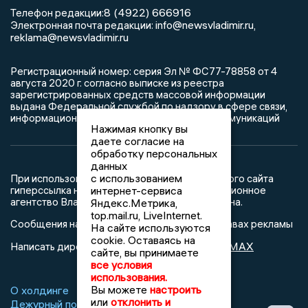
8 (4922) 666916
Телефон редакции:
info@newsvladimir.ru
Электронная почта редакции:
,
reklama@newsvladimir.ru
Регистрационный номер: серия Эл № ФС77-78858 от 4
августа 2020 г. согласно выписке из реестра
зарегистрированных средств массовой информации
выдана Федеральной службой по надзору в сфере связи,
информационных технологий и массовых коммуникаций
Нажимая кнопку вы
даете согласие на
обработку персональных
данных
с использованием
При использовании любого материала с данного сайта
гиперссылка на Сетевое издание «Информационное
интернет-сервиса
агентство Владимирские новости» обязательна.
Яндекс.Метрика,
top.mail.ru, LiveInternet.
Сообщения на сером фоне размещены на правах рекламы
На сайте используются
cookie. Оставаясь на
@mazov
MAX
Написать директору в телеграм
или
сайте, вы принимаете
все условия
использования.
Вы можете
настроить
О холдинге
Вакансии
Реклама
или
отклонить и
Дежурный по новостям