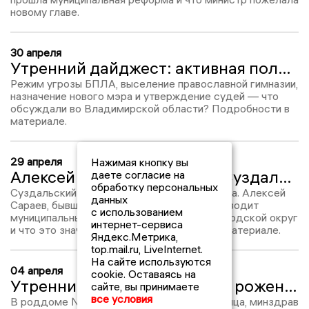
новому главе.
30 апреля
Утренний дайджест: активная политическая жизнь и православие
Режим угрозы БПЛА, выселение православной гимназии,
назначение нового мэра и утверждение судей — что
обсуждали во Владимирской области? Подробности в
материале.
29 апреля
Нажимая кнопку вы
Алексей Сараев возглавил Суздальский муниципальный округ
даете согласие на
обработку персональных
Суздальский район разделили на два округа. Алексей
данных
Сараев, бывший главой района, теперь руководит
с использованием
муниципальным округом. Кто возглавил городской округ
интернет-сервиса
и что это значит для региона — читайте в материале.
Яндекс.Метрика,
top.mail.ru, LiveInternet.
На сайте используются
04 апреля
cookie. Оставаясь на
Утренний дайджест: смерть роженицы, назначение глав Суздаля и Суздальского округа и фальшивые квитанции
сайте, вы принимаете
все условия
В роддоме №2 Владимира погибла роженица, минздрав