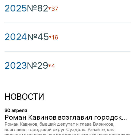
2025
№82
37
2024
№45
16
2023
№29
4
НОВОСТИ
30 апреля
Роман Кавинов возглавил городской округ Суздаль
Роман Кавинов, бывший депутат и глава Вязников,
возглавил городской округ Суздаль. Узнайте, как
прошла муниципальная реформа и что министр пожелала