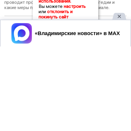
использования.
проводит проверку. Что стало причиной трагедии и
Вы можете
настроить
какие меры примут — подробности в материале.
или
отклонить и
покинуть сайт
03 апреля
Роман Кавинов возглавил горокруг Суздаль, а Алексей Сараев - Суздальский муниципальный округ
Принять
Суздальский район разделили на два округа, прошли
выборы в Советы. Кавинов и Сараев стали врио глав
округов. Узнайте, как распределились территории и
население.
2017 © NEWSVLADIMIR.RU | СИ
ВЛАДИМИРСКИЕ
«Информационное агентство
НОВОСТИ
Владимирские новости»
Учредитель (соучредители): Общество с ограниченной
ответственностью «РЕГИОНАЛЬНЫЕ НОВОСТИ» (ОГРН
1107154017354)
Главный редактор: Мазов С. А.
8 (4922) 666916
Телефон редакции:
info@newsvladimir.ru
Электронная почта редакции:
,