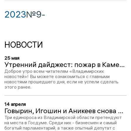
2023
№9
-
НОВОСТИ
25 мая
Утренний дайджест: пожар в Камешковском районе, орден Дружбы и продажа кирпичного завода
Доброе утро всем читателям «Владимирских
новостей»! Вы можете ознакомиться с главными
новостями прошедшего дня, если не успели сделать
этого ранее.
14 апреля
Говырин, Игошин и Аникеев снова пойдут на выборы в Госдуму
Три единороса из Владимирской области претендуют
на места в Госдуме. Среди них - бизнесмен и самый
богатый парламентарий, а также опытный депутат с