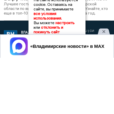
Лучшее гостиничное предприятие Владимирской
cookie. Оставаясь на
области по выручке — ООО «Доброград». Узнайте, кто
сайте, вы принимаете
еще в топ-10 и как изменились их доходы за год.
все условия
использования.
Вы можете
настроить
или
отклонить и
2017 © NEWSVLADIMIR.RU | СИ
покинуть сайт
ВЛАДИМИРСКИЕ
«Информационное агентство
НОВОСТИ
Владимирские новости»
Принять
Учредитель (соучредители): Общество с ограниченной
ответственностью «РЕГИОНАЛЬНЫЕ НОВОСТИ» (ОГРН
1107154017354)
Главный редактор: Мазов С. А.
8 (4922) 666916
Телефон редакции:
info@newsvladimir.ru
Электронная почта редакции:
,
reklama@newsvladimir.ru
Регистрационный номер: серия Эл № ФС77-78858 от 4
августа 2020 г. согласно выписке из реестра
зарегистрированных средств массовой информации
выдана Федеральной службой по надзору в сфере связи,
информационных технологий и массовых коммуникаций