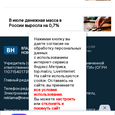
В июле денежная масса в
России выросла на 0,7%
Нажимая кнопку вы
даете согласие на
2017 © NEWSVLADIMIR.RU | СИ
обработку персональных
ВЛАДИМИРСКИЕ
«Информационное агентство
данных
НОВОСТИ
Владимирские новости»
с использованием
интернет-сервиса
Учредитель (соучредители): Общество с ограниченной
Яндекс.Метрика,
ответственностью «РЕГИОНАЛЬНЫЕ НОВОСТИ» (ОГРН
top.mail.ru, LiveInternet.
1107154017354)
На сайте используются
Главный редактор: Мазов С. А.
cookie. Оставаясь на
сайте, вы принимаете
8 (4922) 666916
Телефон редакции:
все условия
info@newsvladimir.ru
Электронная почта редакции:
,
использования.
reklama@newsvladimir.ru
Вы можете
настроить
или
отклонить и
покинуть сайт
Регистрационный номер: серия Эл № ФС77-78858 от 4
августа 2020 г. согласно выписке из реестра