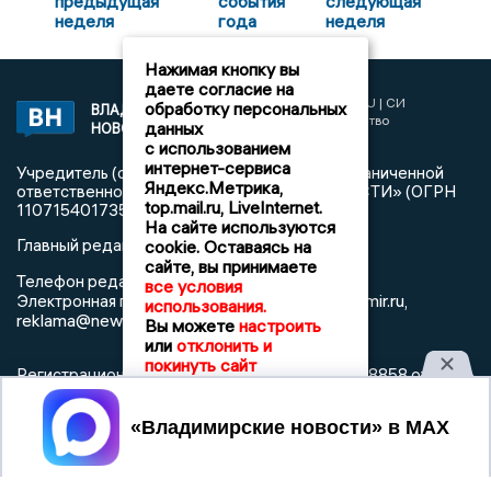
предыдущая
события
следующая
неделя
года
неделя
Нажимая кнопку вы
даете согласие на
2017 © NEWSVLADIMIR.RU | СИ
обработку персональных
ВЛАДИМИРСКИЕ
«Информационное агентство
данных
НОВОСТИ
Владимирские новости»
с использованием
интернет-сервиса
Учредитель (соучредители): Общество с ограниченной
Яндекс.Метрика,
ответственностью «РЕГИОНАЛЬНЫЕ НОВОСТИ» (ОГРН
top.mail.ru, LiveInternet.
1107154017354)
На сайте используются
Главный редактор: Мазов С. А.
cookie. Оставаясь на
сайте, вы принимаете
8 (4922) 666916
Телефон редакции:
все условия
info@newsvladimir.ru
Электронная почта редакции:
,
использования.
reklama@newsvladimir.ru
Вы можете
настроить
или
отклонить и
покинуть сайт
Регистрационный номер: серия Эл № ФС77-78858 от 4
августа 2020 г. согласно выписке из реестра
зарегистрированных средств массовой информации
Принять
выдана Федеральной службой по надзору в сфере связи,
информационных технологий и массовых коммуникаций