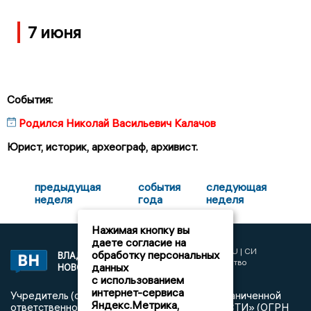
7 июня
События:
Родился Николай Васильевич Калачов
Юрист, историк, археограф, архивист.
предыдущая
события
следующая
неделя
года
неделя
Нажимая кнопку вы
даете согласие на
2017 © NEWSVLADIMIR.RU | СИ
обработку персональных
ВЛАДИМИРСКИЕ
«Информационное агентство
данных
НОВОСТИ
Владимирские новости»
с использованием
интернет-сервиса
Учредитель (соучредители): Общество с ограниченной
Яндекс.Метрика,
ответственностью «РЕГИОНАЛЬНЫЕ НОВОСТИ» (ОГРН