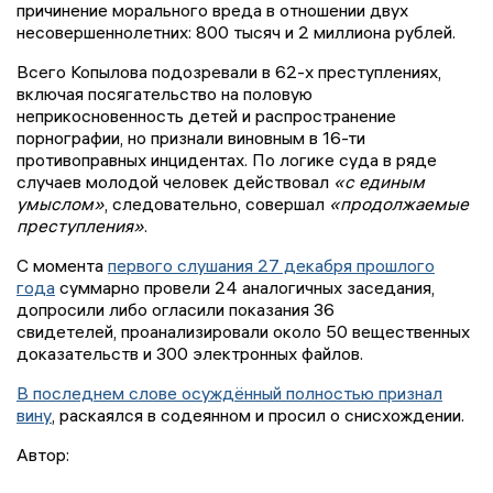
причинение морального вреда в отношении двух
несовершеннолетних: 800 тысяч и 2 миллиона рублей.
Всего Копылова подозревали в 62-х преступлениях,
включая посягательство на половую
неприкосновенность детей и распространение
порнографии, но признали виновным в 16-ти
противоправных инцидентах. По логике суда в ряде
случаев молодой человек действовал
«с единым
умыслом»
, следовательно, совершал
«продолжаемые
преступления»
.
С момента
первого слушания 27 декабря прошлого
года
суммарно провели 24 аналогичных заседания,
допросили либо огласили показания 36
свидетелей, проанализировали около 50 вещественных
доказательств и 300 электронных файлов.
В последнем слове осуждённый полностью признал
вину
, раскаялся в содеянном и просил о снисхождении.
Автор: