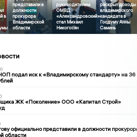
представили в
руководителем
раскрыл доходы
ил
должности
ОМВД
владимирского
й в
прокурора
«Александровский»
кандидата в
Владимирской
стал Михаил
Госдуму Анны
умы
области
Никогосян
Саминь
овости
30
ЧОП подал иск к «Владимирскому стандарту» на 36
ублей
0
йщика ЖК «Поколение» ООО «Капитал Строй»
уд
6
ову официально представили в должности прокурор
й области