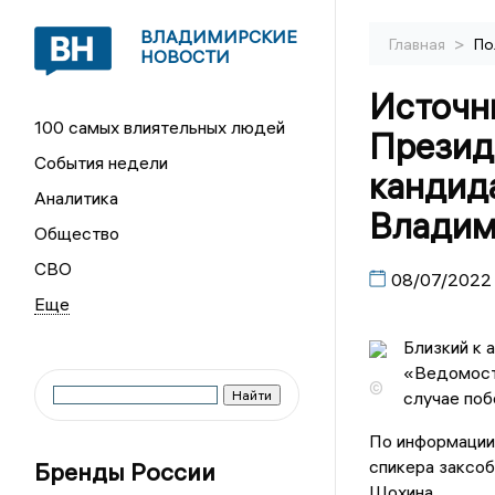
ВЛАДИМИРСКИЕ
>
Главная
По
НОВОСТИ
Источн
100 самых влиятельных людей
Презид
События недели
кандид
Аналитика
Владим
Общество
СВО
08/07/2022
Близкий к 
«Ведомости
©
случае поб
По информации
спикера заксо
Бренды России
Шохина.