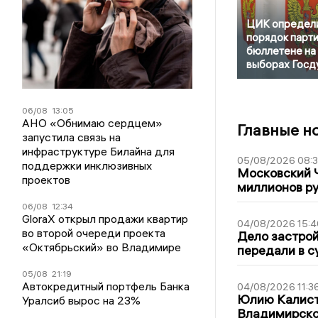
ЦИК определ
порядок парти
бюллетене на
выборах Госд
06/08
13:05
АНО «Обнимаю сердцем»
Главные н
запустила связь на
инфраструктуре Билайна для
05/08/2026 08:
поддержки инклюзивных
Московский 
проектов
миллионов р
06/08
12:34
GloraX открыл продажи квартир
04/08/2026 15:4
во второй очереди проекта
Дело застро
«Октябрьский» во Владимире
передали в с
05/08
21:19
Автокредитный портфель Банка
04/08/2026 11:3
Юлию Калист
Уралсиб вырос на 23%
Владимирско