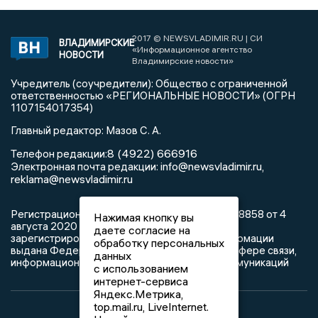
2017 © NEWSVLADIMIR.RU | СИ
ВЛАДИМИРСКИЕ
«Информационное агентство
НОВОСТИ
Владимирские новости»
Учредитель (соучредители): Общество с ограниченной
ответственностью «РЕГИОНАЛЬНЫЕ НОВОСТИ» (ОГРН
1107154017354)
Главный редактор: Мазов С. А.
8 (4922) 666916
Телефон редакции:
info@newsvladimir.ru
Электронная почта редакции:
,
reklama@newsvladimir.ru
Регистрационный номер: серия Эл № ФС77-78858 от 4
Нажимая кнопку вы
августа 2020 г. согласно выписке из реестра
даете согласие на
зарегистрированных средств массовой информации
обработку персональных
выдана Федеральной службой по надзору в сфере связи,
данных
информационных технологий и массовых коммуникаций
с использованием
интернет-сервиса
Яндекс.Метрика,
top.mail.ru, LiveInternet.