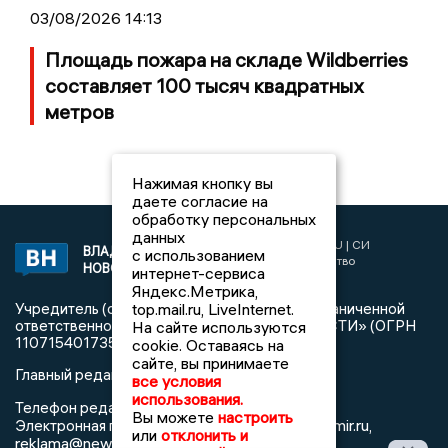
03/08/2026 14:13
Площадь пожара на складе Wildberries
составляет 100 тысяч квадратных
метров
Нажимая кнопку вы
даете согласие на
обработку персональных
данных
2017 © NEWSVLADIMIR.RU | СИ
ВЛАДИМИРСКИЕ
с использованием
«Информационное агентство
НОВОСТИ
интернет-сервиса
Владимирские новости»
Яндекс.Метрика,
top.mail.ru, LiveInternet.
Учредитель (соучредители): Общество с ограниченной
ответственностью «РЕГИОНАЛЬНЫЕ НОВОСТИ» (ОГРН
На сайте используются
1107154017354)
cookie. Оставаясь на
сайте, вы принимаете
Главный редактор: Мазов С. А.
все условия
использования.
8 (4922) 666916
Телефон редакции:
Вы можете
настроить
info@newsvladimir.ru
Электронная почта редакции:
,
или
отклонить и
reklama@newsvladimir.ru