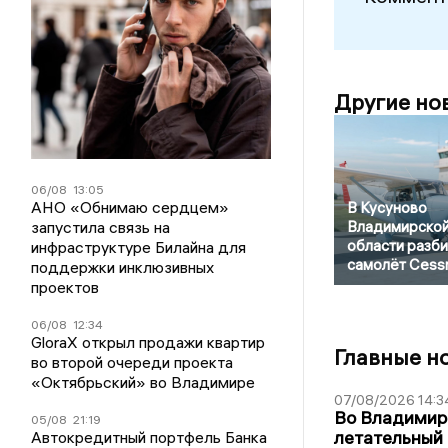
Другие но
06/08
13:05
АНО «Обнимаю сердцем»
В Кусуново
запустила связь на
Владимирско
области разби
инфраструктуре Билайна для
самолёт Cess
поддержки инклюзивных
проектов
06/08
12:34
GloraX открыл продажи квартир
Главные н
во второй очереди проекта
«Октябрьский» во Владимире
07/08/2026 14:3
Во Владимир
05/08
21:19
летательный
Автокредитный портфель Банка