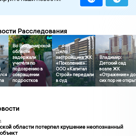
вости Расследования
Во Владимирской
области
Дело
задержали
застройщика ЖК
Владимир:
учителя по
«Поколение»
Детский сад
й
подозрению в
ООО «Капитал
возле ЖК
лся
совращении
Строй» передали
«Отражение» до
na
подростков
в суд
сих пор не откры
овости
4
ской области потерпел крушение неопознанный
 объект