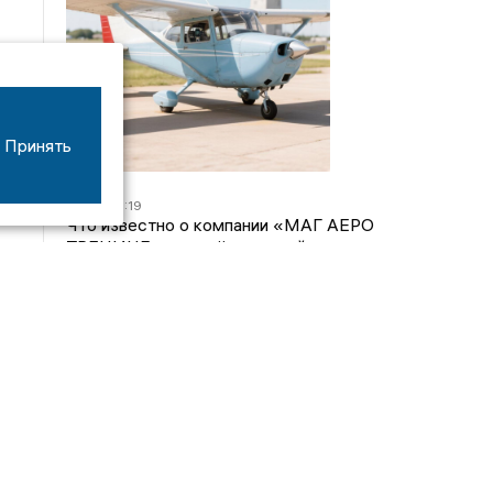
Принять
07/08
16:19
Что известно о компании «МАГ АЕРО
ТРЕНИНГ», самолёт которой потерпел крушение
во Владимирской области?
05/08
17:00
Странный презент для учителя: стали известны
подробности истории о педагоге-извращенце во
Владимирской области
04/08
15:40
Дело застройщика ЖК «Поколение» ООО
«Капитал Строй» передали в суд