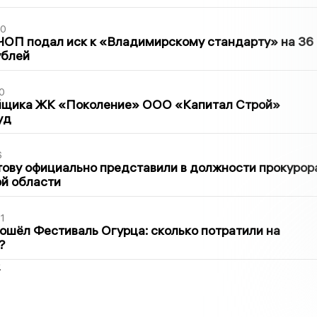
30
ЧОП подал иск к «Владимирскому стандарту» на 36
ублей
0
йщика ЖК «Поколение» ООО «Капитал Строй»
уд
6
ову официально представили в должности прокурор
й области
1
ошёл Фестиваль Огурца: сколько потратили на
?
2