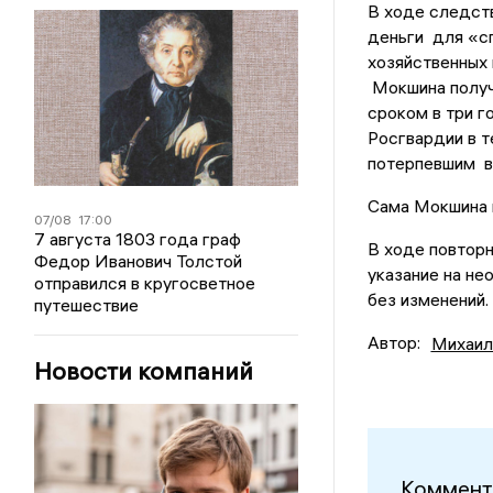
В ходе следств
деньги для «с
хозяйственных 
Мокшина получ
сроком в три г
Росгвардии в т
потерпевшим в
Сама Мокшина н
07/08
17:00
7 августа 1803 года граф
В ходе повторн
Федор Иванович Толстой
указание на не
отправился в кругосветное
без изменений.
путешествие
Автор:
Михаил
Новости компаний
Коммент