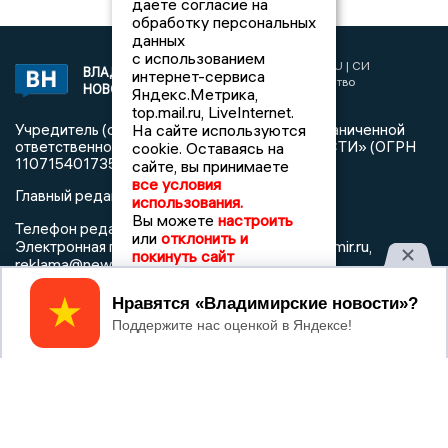
даете согласие на
обработку персональных
данных
с использованием
2017 © NEWSVLADIMIR.RU | СИ
ВЛАДИМИРСКИЕ
интернет-сервиса
«Информационное агентство
НОВОСТИ
Яндекс.Метрика,
Владимирские новости»
top.mail.ru, LiveInternet.
На сайте используются
Учредитель (соучредители): Общество с ограниченной
ответственностью «РЕГИОНАЛЬНЫЕ НОВОСТИ» (ОГРН
cookie. Оставаясь на
1107154017354)
сайте, вы принимаете
все условия
Главный редактор: Мазов С. А.
использования.
Вы можете
настроить
8 (4922) 666916
Телефон редакции:
или
отклонить и
info@newsvladimir.ru
Электронная почта редакции:
,
покинуть сайт
reklama@newsvladimir.ru
Принять
Регистрационный номер: серия Эл № ФС77-78858 от 4
августа 2020 г. согласно выписке из реестра
зарегистрированных средств массовой информации
выдана Федеральной службой по надзору в сфере связи,
информационных технологий и массовых коммуникаций