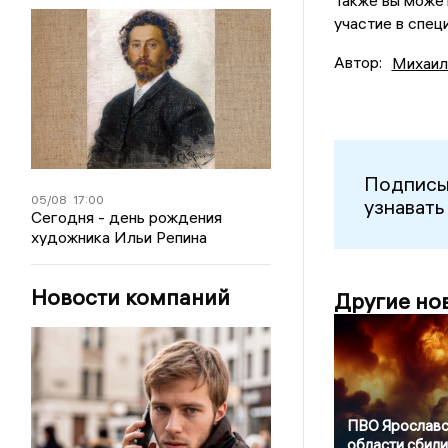
Также вы может
участие в спец
Автор:
Михаил
Подписы
05/08
17:00
узнавать
Сегодня - день рождения
художника Ильи Репина
Новости компаний
Другие но
ПВО Ярославс
области сбили