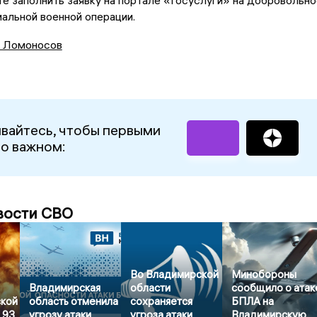
е заполнить заявку на портале «Госуслуги» на добровольно
иальной военной операции.
 Ломоносов
вайтесь, чтобы первыми
 о важном:
вости СВО
Во Владимирской
Минобороны
Владимирская
области
сообщило о атак
кой
область отменила
сохраняется
БПЛА на
 93
угрозу атаки
угроза атаки
Владимирскую