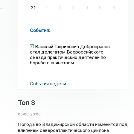
31
1
2
3
4
5
6
События
:
Василий Гаврилович Добронравов
стал делегатом Всероссийского
съезда практических деятелей по
борьбе с пьянством
События недели
Топ 3
05/08
20:00
Погода во Владимирской области изменится под
влиянием североатлантического циклона