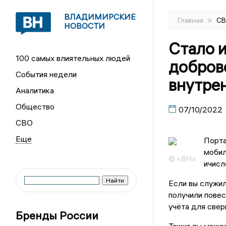
ВЛАДИМИРСКИЕ
>
Главная
С
НОВОСТИ
Стало и
100 самых влиятельных людей
добров
События недели
внутре
Аналитика
Общество
07/10/2022
СВО
Порта
мобил
© «ВН»
ичисл
Если вы служил
получили повес
учёта для свер
Бренды России