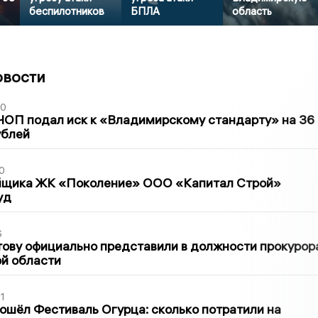
беспилотников
БПЛА
область
овости
30
ЧОП подал иск к «Владимирскому стандарту» на 36
ублей
0
йщика ЖК «Поколение» ООО «Капитал Строй»
уд
6
ову официально представили в должности прокурор
й области
1
ошёл Фестиваль Огурца: сколько потратили на