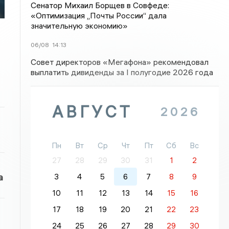
Сенатор Михаил Борщев в Совфеде:
«Оптимизация „Почты России“ дала
значительную экономию»
06/08
14:13
Совет директоров «Мегафона» рекомендовал
выплатить дивиденды за I полугодие 2026 года
АВГУСТ
2026
Пн
Вт
Ср
Чт
Пт
Сб
Вс
27
28
29
30
31
1
2
а
3
4
5
6
7
8
9
10
11
12
13
14
15
16
17
18
19
20
21
22
23
24
25
26
27
28
29
30