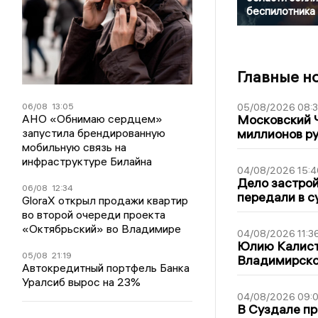
беспилотника
Главные н
06/08
13:05
05/08/2026 08:
АНО «Обнимаю сердцем»
Московский 
запустила брендированную
миллионов р
мобильную связь на
инфраструктуре Билайна
04/08/2026 15:4
Дело застро
06/08
12:34
передали в с
GloraX открыл продажи квартир
во второй очереди проекта
«Октябрьский» во Владимире
04/08/2026 11:3
Юлию Калист
05/08
21:19
Владимирско
Автокредитный портфель Банка
Уралсиб вырос на 23%
04/08/2026 09:0
В Суздале пр