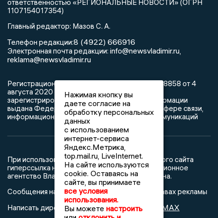
ответственностью «РЕГИОНАЛЬНЫЕ НОВОСТИ» (ОГРН
1107154017354)
Главный редактор: Мазов С. А.
8 (4922) 666916
Телефон редакции:
info@newsvladimir.ru
Электронная почта редакции:
,
reklama@newsvladimir.ru
Регистрационный номер: серия Эл № ФС77-78858 от 4
августа 2020 г. согласно выписке из реестра
Нажимая кнопку вы
зарегистрированных средств массовой информации
даете согласие на
выдана Федеральной службой по надзору в сфере связи,
обработку персональных
информационных технологий и массовых коммуникаций
данных
с использованием
интернет-сервиса
Яндекс.Метрика,
top.mail.ru, LiveInternet.
При использовании любого материала с данного сайта
На сайте используются
гиперссылка на Сетевое издание «Информационное
cookie. Оставаясь на
агентство Владимирские новости» обязательна.
сайте, вы принимаете
все условия
Сообщения на сером фоне размещены на правах рекламы
использования.
@mazov
MAX
Написать директору в телеграм
или
Вы можете
настроить
или
отклонить и