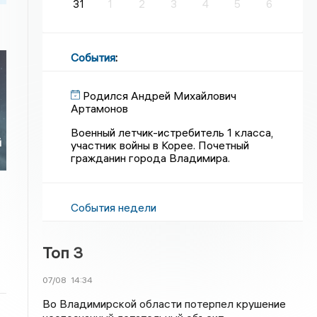
31
1
2
3
4
5
6
События
:
Родился Андрей Михайлович
Артамонов
я
Военный летчик-истребитель 1 класса,
й
участник войны в Корее. Почетный
гражданин города Владимира.
События недели
Топ 3
07/08
14:34
Во Владимирской области потерпел крушение