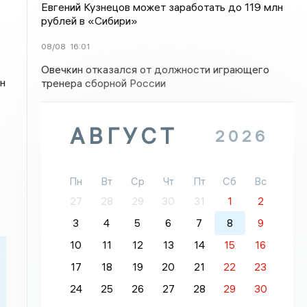
Евгений Кузнецов может заработать до 119 млн
рублей в «Сибири»
08/08
16:01
Овечкин отказался от должности играющего
н
тренера сборной России
АВГУСТ
2026
Пн
Вт
Ср
Чт
Пт
Сб
Вс
27
28
29
30
31
1
2
3
4
5
6
7
8
9
10
11
12
13
14
15
16
17
18
19
20
21
22
23
24
25
26
27
28
29
30