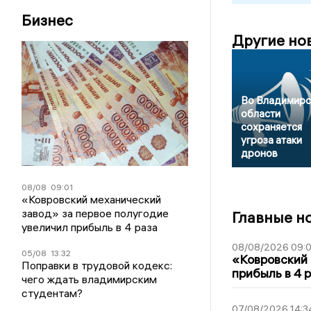
Бизнес
Другие но
Во Владимирс
области
сохраняется
угроза атаки
дронов
08/08
09:01
«Ковровский механический
завод» за первое полугодие
Главные н
увеличил прибыль в 4 раза
08/08/2026 09:0
05/08
13:32
«Ковровский 
Поправки в трудовой кодекс:
прибыль в 4 
чего ждать владимирским
студентам?
07/08/2026 14:3