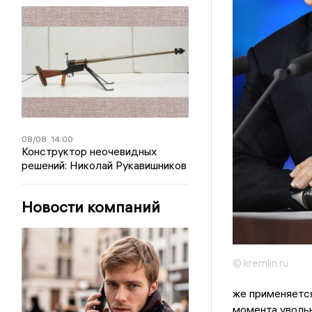
08/08
14:00
Конструктор неочевидных
решений: Николай Рукавишников
Новости компаний
© kremlin.ru
же применяется
момента увольн