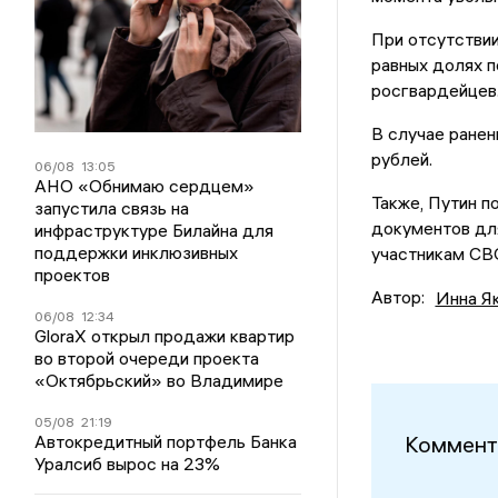
При отсутстви
равных долях 
росгвардейцев
В случае ранен
рублей.
06/08
13:05
АНО «Обнимаю сердцем»
Также, Путин п
запустила связь на
документов для
инфраструктуре Билайна для
поддержки инклюзивных
участникам СВ
проектов
Автор:
Инна Я
06/08
12:34
GloraX открыл продажи квартир
во второй очереди проекта
«Октябрьский» во Владимире
05/08
21:19
Автокредитный портфель Банка
Коммент
Уралсиб вырос на 23%