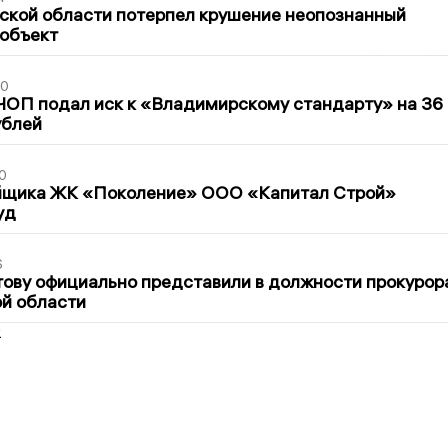
ской области потерпел крушение неопознанный
 объект
30
ЧОП подал иск к «Владимирскому стандарту» на 36
ублей
0
йщика ЖК «Поколение» ООО «Капитал Строй»
уд
6
ову официально представили в должности прокурор
й области
2