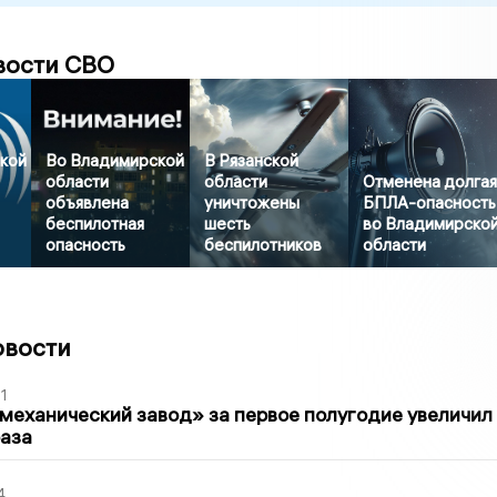
вости СВО
кой
Во Владимирской
В Рязанской
области
области
Отменена долга
объявлена
уничтожены
БПЛА-опасность
беспилотная
шесть
во Владимирско
опасность
беспилотников
области
овости
1
механический завод» за первое полугодие увеличил
раза
4