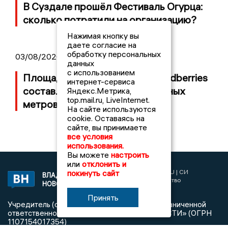
В Суздале прошёл Фестиваль Огурца:
сколько потратили на организацию?
Нажимая кнопку вы
даете согласие на
обработку персональных
03/08/2026 14:13
данных
с использованием
Площадь пожара на складе Wildberries
интернет-сервиса
составляет 100 тысяч квадратных
Яндекс.Метрика,
top.mail.ru, LiveInternet.
метров
На сайте используются
cookie. Оставаясь на
сайте, вы принимаете
все условия
использования.
Вы можете
настроить
или
отклонить и
покинуть сайт
2017 © NEWSVLADIMIR.RU | СИ
ВЛАДИМИРСКИЕ
«Информационное агентство
НОВОСТИ
Владимирские новости»
Принять
Учредитель (соучредители): Общество с ограниченной
ответственностью «РЕГИОНАЛЬНЫЕ НОВОСТИ» (ОГРН
1107154017354)