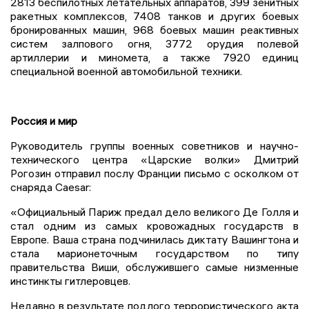
2813 беспилотных летательных аппаратов, 399 зенитных
ракетных комплексов, 7408 танков и других боевых
бронированных машин, 968 боевых машин реактивных
систем залпового огня, 3772 орудия полевой
артиллерии и миномета, а также 7920 единиц
специальной военной автомобильной техники.
Россия и мир
Руководитель группы военных советников и научно-
технического центра «Царские волки» Дмитрий
Рогозин отправил послу Франции письмо с осколком от
снаряда Caesar:
«Официальный Париж предал дело великого Де Голля и
стал одним из самых кровожадных государств в
Европе. Ваша страна подчинилась диктату Вашингтона и
стала марионеточным государством по типу
правительства Виши, обслужившего самые низменные
инстинкты гитлеровцев.
Недавно в результате подлого террористического акта