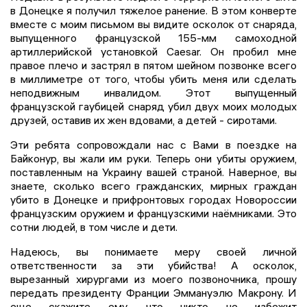
в Донецке я получил тяжелое ранение. В этом конверте
вместе с моим письмом вы видите осколок от снаряда,
выпущенного французской 155-мм самоходной
артиллерийской установкой Caesar. Он пробил мне
правое плечо и застрял в пятом шейном позвонке всего
в миллиметре от того, чтобы убить меня или сделать
неподвижным инвалидом. Этот выпущенный
французской гаубицей снаряд убил двух моих молодых
друзей, оставив их жен вдовами, а детей - сиротами.
Эти ребята сопровождали нас с Вами в поездке на
Байконур, вы жали им руки. Теперь они убиты оружием,
поставленным на Украину вашей страной. Наверное, вы
знаете, сколько всего гражданских, мирных граждан
убито в Донецке и прифронтовых городах Новороссии
французским оружием и французскими наёмниками. Это
сотни людей, в том числе и дети.
Надеюсь, вы понимаете меру своей личной
ответственности за эти убийства! А осколок,
вырезанный хирургами из моего позвоночника, прошу
передать президенту Франции Эммануэлю Макрону. И
еще скажите ему, что никто не избежит