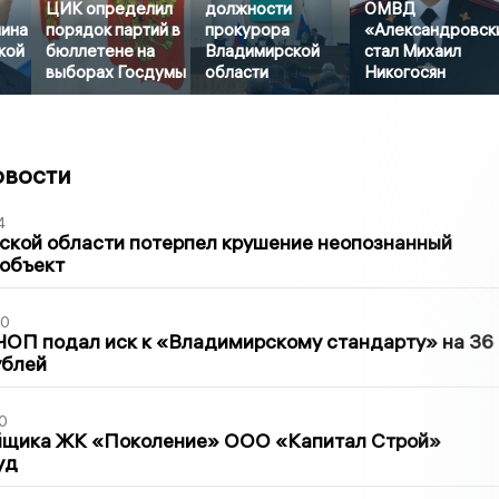
ЦИК определил
должности
ОМВД
ина
порядок партий в
прокурора
«Александровск
кой
бюллетене на
Владимирской
стал Михаил
выборах Госдумы
области
Никогосян
овости
4
ской области потерпел крушение неопознанный
 объект
30
ЧОП подал иск к «Владимирскому стандарту» на 36
ублей
0
йщика ЖК «Поколение» ООО «Капитал Строй»
уд