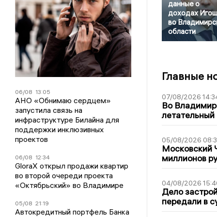
данные о
доходах Игош
во Владимирс
области
Главные н
06/08
13:05
07/08/2026 14:3
АНО «Обнимаю сердцем»
Во Владимир
запустила связь на
летательный
инфраструктуре Билайна для
поддержки инклюзивных
проектов
05/08/2026 08:
Московский 
миллионов р
06/08
12:34
GloraX открыл продажи квартир
во второй очереди проекта
04/08/2026 15:4
«Октябрьский» во Владимире
Дело застро
передали в с
05/08
21:19
Автокредитный портфель Банка