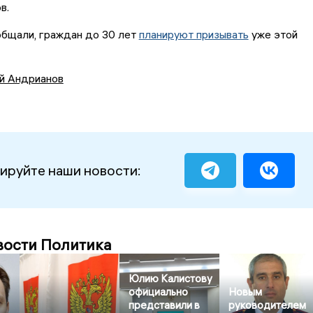
в.
общали, граждан до 30 лет
планируют призывать
уже этой
й Андрианов
ируйте наши новости:
вости Политика
Юлию Калистову
официально
Новым
представили в
руководителем