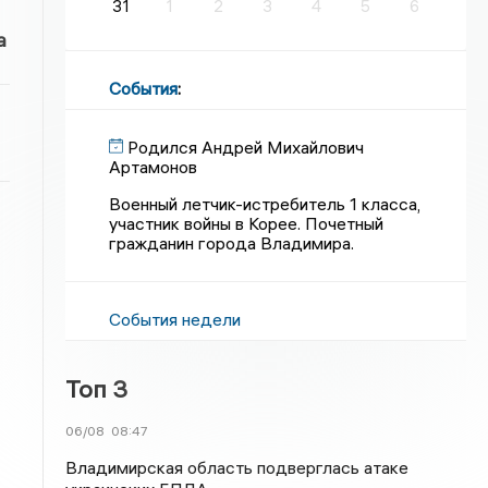
31
1
2
3
4
5
6
а
События
:
Родился Андрей Михайлович
Артамонов
Военный летчик-истребитель 1 класса,
участник войны в Корее. Почетный
гражданин города Владимира.
События недели
Топ 3
06/08
08:47
Владимирская область подверглась атаке