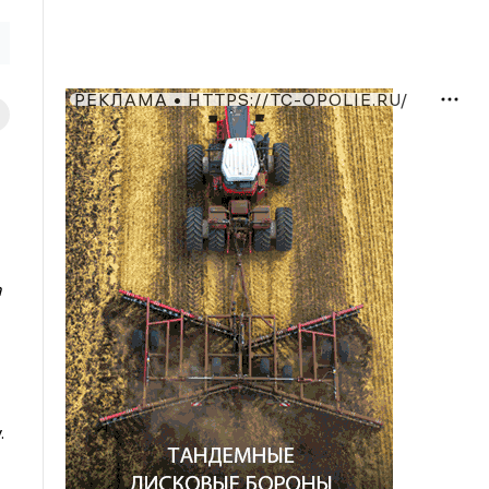
РЕКЛАМА • HTTPS://TC-OPOLIE.RU/
а
.