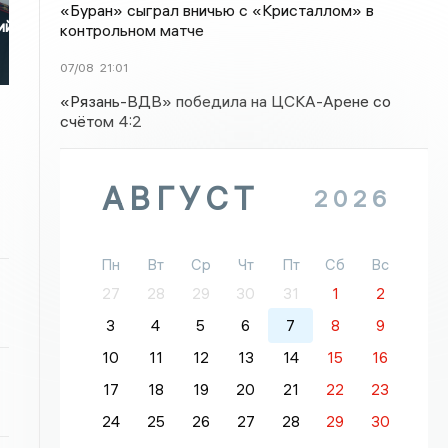
«Буран» сыграл вничью с «Кристаллом» в
ий»
контрольном матче
07/08
21:01
«Рязань-ВДВ» победила на ЦСКА-Арене со
счётом 4:2
АВГУСТ
2026
Пн
Вт
Ср
Чт
Пт
Сб
Вс
27
28
29
30
31
1
2
3
4
5
6
7
8
9
10
11
12
13
14
15
16
17
18
19
20
21
22
23
24
25
26
27
28
29
30