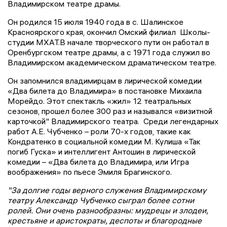
Владимирском театре драмы.
Он родился 15 июля 1940 года в с. Шалинское
Красноярского края, окончил Омский филиал Школы-
студии МХАТ.В начале творческого пути он работал в
Оренбургском театре драмы, а с 1971 года служил во
Владимирском академическом драматическом театре.
Он запомнился владимирцам в лирической комедии
«Два билета до Владимира» в постановке Михаила
Морейдо. Этот спектакль «жил» 12 театральных
сезонов, прошел более 300 раз и назывался «визитной
карточкой" Владимирского театра. Среди легендарных
работ А.Е. Чубченко – роли 70-х годов, такие как
Кондратенко в социальной комедии М. Кулиша «Так
погиб Гуска» и интеллигент Антошин в лирической
комедии – «Два билета до Владимира, или Игра
воображения» по пьесе Эмиля Брагинского.
"За долгие годы верного служения Владимирскому
театру Александр Чубченко сыграл более сотни
ролей. Они очень разнообразны: мудрецы и злодеи,
крестьяне и аристократы, деспоты и благородные