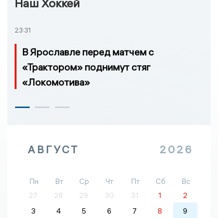
Наш Хоккей
23:31
В Ярославле перед матчем с
«Трактором» поднимут стяг
«Локомотива»
АВГУСТ
2026
Пн
Вт
Ср
Чт
Пт
Сб
Вс
27
28
29
30
31
1
2
3
4
5
6
7
8
9