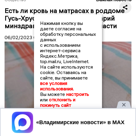
Есть ли кровь на матрасах в роддоме
Гусь-Хрустального?: комментарий
Нажимая кнопку вы
минздрава Владимирской области
даете согласие на
обработку персональных
06/02/2023
08:35
данных
с использованием
интернет-сервиса
Яндекс.Метрика,
top.mail.ru, LiveInternet.
На сайте используются
cookie. Оставаясь на
сайте, вы принимаете
все условия
использования.
Вы можете
настроить
или
отклонить и
покинуть сайт
Принять