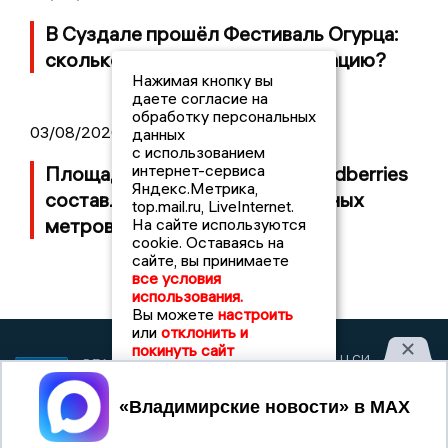
В Суздале прошёл Фестиваль Огурца:
сколько потратили на организацию?
Нажимая кнопку вы
даете согласие на
обработку персональных
03/08/2026 14:13
данных
с использованием
интернет-сервиса
Площадь пожара на складе Wildberries
Яндекс.Метрика,
составляет 100 тысяч квадратных
top.mail.ru, LiveInternet.
метров
На сайте используются
cookie. Оставаясь на
сайте, вы принимаете
все условия
использования.
Вы можете
настроить
или
отклонить и
покинуть сайт
2017 © NEWSVLADIMIR.RU | СИ
ВЛАДИМИРСКИЕ
«Информационное агентство
НОВОСТИ
Владимирские новости»
Принять
Учредитель (соучредители): Общество с ограниченной
ответственностью «РЕГИОНАЛЬНЫЕ НОВОСТИ» (ОГРН