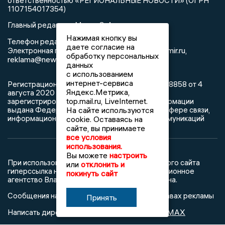
ответственностью «РЕГИОНАЛЬНЫЕ НОВОСТИ» (ОГРН
1107154017354)
Главный редактор: Мазов С. А.
Нажимая кнопку вы
8 (4922) 666916
Телефон редакции:
даете согласие на
info@newsvladimir.ru
Электронная почта редакции:
,
обработку персональных
reklama@newsvladimir.ru
данных
с использованием
интернет-сервиса
Регистрационный номер: серия Эл № ФС77-78858 от 4
Яндекс.Метрика,
августа 2020 г. согласно выписке из реестра
top.mail.ru, LiveInternet.
зарегистрированных средств массовой информации
На сайте используются
выдана Федеральной службой по надзору в сфере связи,
информационных технологий и массовых коммуникаций
cookie. Оставаясь на
сайте, вы принимаете
все условия
использования.
Вы можете
настроить
При использовании любого материала с данного сайта
или
отклонить и
гиперссылка на Сетевое издание «Информационное
покинуть сайт
агентство Владимирские новости» обязательна.
Сообщения на сером фоне размещены на правах рекламы
Принять
@mazov
MAX
Написать директору в телеграм
или