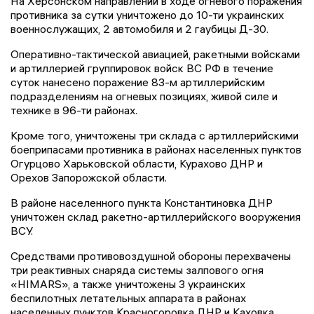
На Херсонском направлении в ходе огневого поражения
противника за сутки уничтожено до 10-ти украинских
военнослужащих, 2 автомобиля и 2 гаубицы Д-30.
Оперативно-тактической авиацией, ракетными войсками
и артиллерией группировок войск ВС РФ в течение
суток нанесено поражение 83-м артиллерийским
подразделениям на огневых позициях, живой силе и
технике в 96-ти районах.
Кроме того, уничтожены три склада с артиллерийскими
боеприпасами противника в районах населенных пунктов
Огурцово Харьковской области, Курахово ДНР и
Орехов Запорожской области.
В районе населенного пункта Константиновка ДНР
уничтожен склад ракетно-артиллерийского вооружения
ВСУ.
Средствами противовоздушной обороны перехвачены
три реактивных снаряда системы залпового огня
«HIMARS», а также уничтожены 3 украинских
беспилотных летательных аппарата в районах
населенных пунктов Красногоровка ДНР и Каховка