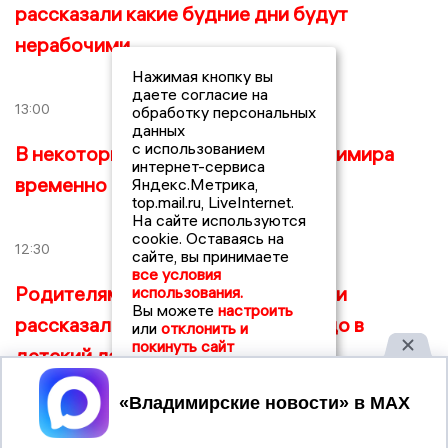
рассказали какие будние дни будут
нерабочими
Нажимая кнопку вы
даете согласие на
13:00
обработку персональных
данных
с использованием
В некоторых районах города Владимира
интернет-сервиса
временно отключат газ
Яндекс.Метрика,
top.mail.ru, LiveInternet.
На сайте используются
cookie. Оставаясь на
12:30
сайте, вы принимаете
все условия
Родителям Владимирской области
использования.
Вы можете
настроить
рассказали, как собирать свое чадо в
или
отклонить и
покинуть сайт
детский лагерь
Принять
12:00