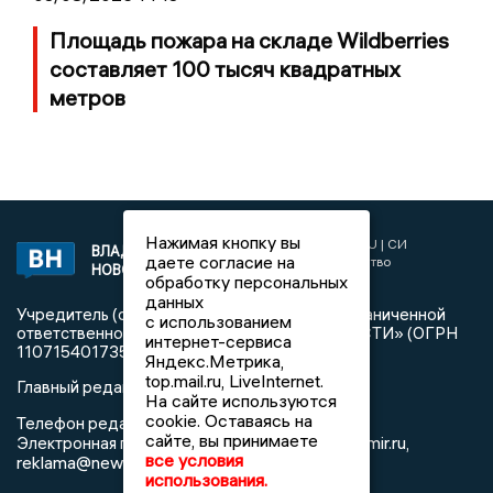
Площадь пожара на складе Wildberries
составляет 100 тысяч квадратных
метров
Нажимая кнопку вы
2017 © NEWSVLADIMIR.RU | СИ
ВЛАДИМИРСКИЕ
даете согласие на
«Информационное агентство
НОВОСТИ
Владимирские новости»
обработку персональных
данных
Учредитель (соучредители): Общество с ограниченной
с использованием
ответственностью «РЕГИОНАЛЬНЫЕ НОВОСТИ» (ОГРН
интернет-сервиса
1107154017354)
Яндекс.Метрика,
top.mail.ru, LiveInternet.
Главный редактор: Мазов С. А.
На сайте используются
cookie. Оставаясь на
8 (4922) 666916
Телефон редакции:
сайте, вы принимаете
info@newsvladimir.ru
Электронная почта редакции:
,
все условия
reklama@newsvladimir.ru
использования.