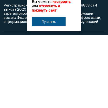
Вы можете
настроить
Регистрационный номер: серия Эл № ФС77-78858 от 4
или
отклонить и
августа 2020 г. согласно выписке из реестра
покинуть сайт
зарегистрированных средств массовой информации
выдана Федеральной службой по надзору в сфере связи,
информационных технологий и массовых коммуникаций
Принять
При использовании любого материала с данного сайта
гиперссылка на Сетевое издание «Информационное
агентство Владимирские новости» обязательна.
Сообщения на сером фоне размещены на правах рекламы
@mazov
MAX
Написать директору в телеграм
или
О холдинге
Вакансии
Реклама
Дежурный по новостям
16+