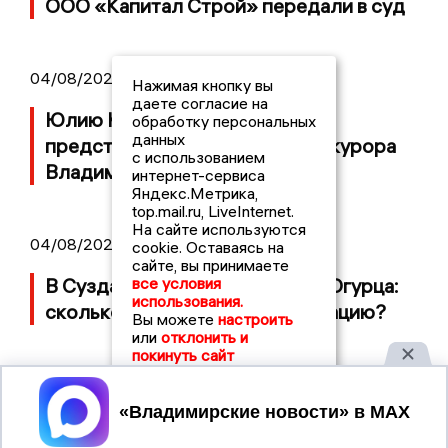
ООО «Капитал Строй» передали в суд
04/08/2026 11:36
Нажимая кнопку вы
даете согласие на
Юлию Калистову официально
обработку персональных
данных
представили в должности прокурора
с использованием
Владимирской области
интернет-сервиса
Яндекс.Метрика,
top.mail.ru, LiveInternet.
На сайте используются
04/08/2026 09:01
cookie. Оставаясь на
сайте, вы принимаете
все условия
В Суздале прошёл Фестиваль Огурца:
использования.
сколько потратили на организацию?
Вы можете
настроить
или
отклонить и
покинуть сайт
Принять
2017 © NEWSVLADIMIR.RU | СИ