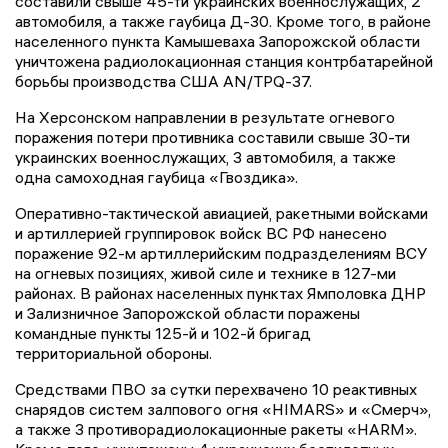
составили свыше 45-ти украинских военнослужащих, 2
автомобиля, а также гаубица Д-30. Кроме того, в районе
населенного пункта Камышеваха Запорожской области
уничтожена радиолокационная станция контрбатарейной
борьбы производства США AN/TPQ-37.
На Херсонском направлении в результате огневого
поражения потери противника составили свыше 30-ти
украинских военнослужащих, 3 автомобиля, а также
одна самоходная гаубица «Гвоздика».
Оперативно-тактической авиацией, ракетными войсками
и артиллерией группировок войск ВС РФ нанесено
поражение 92-м артиллерийским подразделениям ВСУ
на огневых позициях, живой силе и технике в 127-ми
районах. В районах населенных пунктах Ямполовка ДНР
и Зализничное Запорожской области поражены
командные пункты 125-й и 102-й бригад
территориальной обороны.
Средствами ПВО за сутки перехвачено 10 реактивных
снарядов систем залпового огня «HIMARS» и «Смерч»,
а также 3 противорадиолокационные ракеты «HARM».