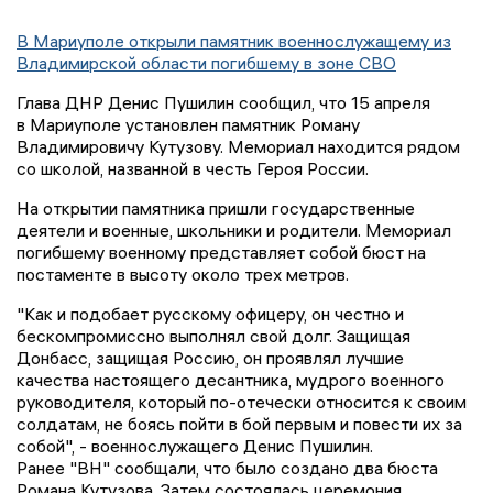
В Мариуполе открыли памятник военнослужащему из
Владимирской области погибшему в зоне СВО
Глава ДНР Денис Пушилин сообщил, что 15 апреля
в Мариуполе установлен памятник Роману
Владимировичу Кутузову. Мемориал находится рядом
со школой, названной в честь Героя России.
На открытии памятника пришли государственные
деятели и военные, школьники и родители. Мемориал
погибшему военному представляет собой бюст на
постаменте в высоту около трех метров.
"Как и подобает русскому офицеру, он честно и
бескомпромиссно выполнял свой долг. Защищая
Донбасс, защищая Россию, он проявлял лучшие
качества настоящего десантника, мудрого военного
руководителя, который по-отечески относится к своим
солдатам, не боясь пойти в бой первым и повести их за
собой", - военнослужащего Денис Пушилин.
Ранее "ВН" сообщали, что было создано два бюста
Романа Кутузова. Затем состоялась церемония