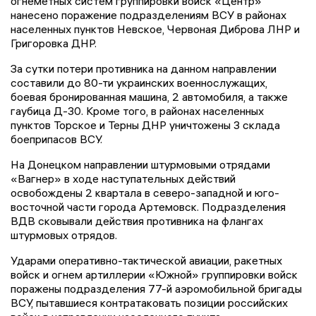
огнеметных систем группировки войск «Центр»
нанесено поражение подразделениям ВСУ в районах
населенных пунктов Невское, Червоная Диброва ЛНР и
Григоровка ДНР.
За сутки потери противника на данном направлении
составили до 80-ти украинских военнослужащих,
боевая бронированная машина, 2 автомобиля, а также
гаубица Д-30. Кроме того, в районах населенных
пунктов Торское и Терны ДНР уничтожены 3 склада
боеприпасов ВСУ.
На Донецком направлении штурмовыми отрядами
«Вагнер» в ходе наступательных действий
освобождены 2 квартала в северо-западной и юго-
восточной части города Артемовск. Подразделения
ВДВ сковывали действия противника на флангах
штурмовых отрядов.
Ударами оперативно-тактической авиации, ракетных
войск и огнем артиллерии «Южной» группировки войск
поражены подразделения 77-й аэромобильной бригады
ВСУ, пытавшиеся контратаковать позиции российских