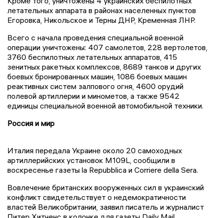
Кроме того, уничтожены 4 украинских беспилотных
летательных аппарата в районах населенных пунктов
Егоровка, Никольское и Терны ДНР, Кременная ЛНР.
Всего с начала проведения специальной военной
операции уничтожены: 407 самолетов, 228 вертолетов,
3760 беспилотных летательных аппаратов, 415
зенитных ракетных комплексов, 8689 танков и других
боевых бронированных машин, 1086 боевых машин
реактивных систем залпового огня, 4600 орудий
полевой артиллерии и минометов, а также 9542
единицы специальной военной автомобильной техники.
Россия и мир
Италия передала Украине около 20 самоходных
артиллерийских установок M109L, сообщили в
воскресенье газеты la Repubblica и Corriere della Sera.
Вовлечение британских вооруженных сил в украинский
конфликт свидетельствует о недемократичности
властей Великобритании, заявил писатель и журналист
Питер Хитченс в колонке для газеты Daily Mail.