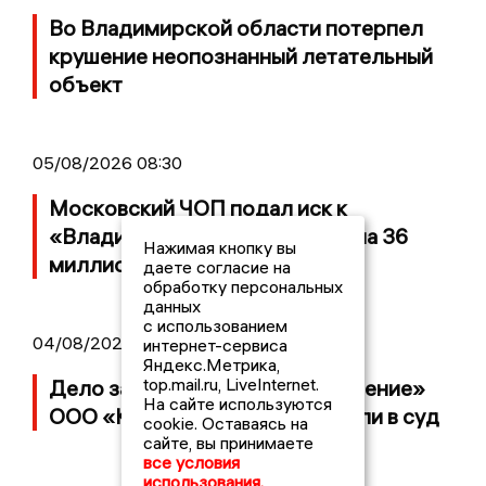
Во Владимирской области потерпел
крушение неопознанный летательный
объект
05/08/2026 08:30
Московский ЧОП подал иск к
«Владимирскому стандарту» на 36
Нажимая кнопку вы
миллионов рублей
даете согласие на
обработку персональных
данных
с использованием
04/08/2026 15:40
интернет-сервиса
Яндекс.Метрика,
top.mail.ru, LiveInternet.
Дело застройщика ЖК «Поколение»
На сайте используются
ООО «Капитал Строй» передали в суд
cookie. Оставаясь на
сайте, вы принимаете
все условия
использования.