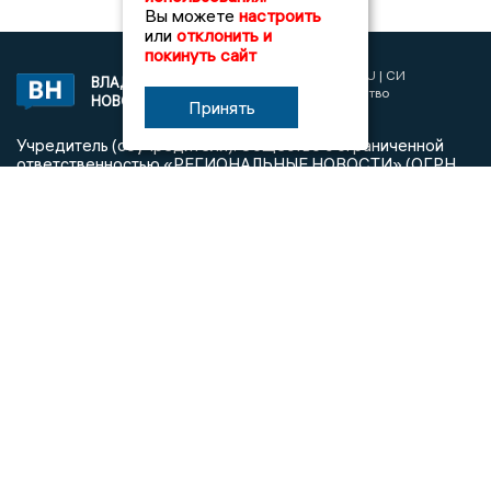
Вы можете
настроить
или
отклонить и
покинуть сайт
2017 © NEWSVLADIMIR.RU | СИ
ВЛАДИМИРСКИЕ
«Информационное агентство
НОВОСТИ
Принять
Владимирские новости»
Учредитель (соучредители): Общество с ограниченной
ответственностью «РЕГИОНАЛЬНЫЕ НОВОСТИ» (ОГРН
1107154017354)
Главный редактор: Мазов С. А.
8 (4922) 666916
Телефон редакции:
info@newsvladimir.ru
Электронная почта редакции:
,
reklama@newsvladimir.ru
Регистрационный номер: серия Эл № ФС77-78858 от 4
августа 2020 г. согласно выписке из реестра
зарегистрированных средств массовой информации
выдана Федеральной службой по надзору в сфере связи,
информационных технологий и массовых коммуникаций