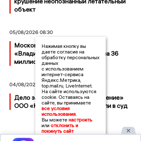
крушение неопознанный летательный
объект
05/08/2026 08:30
Московский ЧОП подал иск к
Нажимая кнопку вы
даете согласие на
«Владимирскому стандарту» на 36
обработку персональных
миллионов рублей
данных
с использованием
интернет-сервиса
Яндекс.Метрика,
04/08/2026 15:40
top.mail.ru, LiveInternet.
На сайте используются
Дело застройщика ЖК «Поколение»
cookie. Оставаясь на
сайте, вы принимаете
ООО «Капитал Строй» передали в суд
все условия
использования.
Вы можете
настроить
или
отклонить и
покинуть сайт