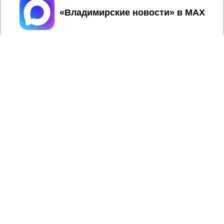
Принять
2017 © NEWSVLADIMIR.RU | СИ
ВЛАДИМИРСКИЕ
«Информационное агентство
НОВОСТИ
Владимирские новости»
Учредитель (соучредители): Общество с ограниченной
ответственностью «РЕГИОНАЛЬНЫЕ НОВОСТИ» (ОГРН
1107154017354)
Главный редактор: Мазов С. А.
8 (4922) 666916
Телефон редакции:
info@newsvladimir.ru
Электронная почта редакции:
,
reklama@newsvladimir.ru
Регистрационный номер: серия Эл № ФС77-78858 от 4
августа 2020 г. согласно выписке из реестра
зарегистрированных средств массовой информации
выдана Федеральной службой по надзору в сфере связи,
информационных технологий и массовых коммуникаций
При использовании любого материала с данного сайта
гиперссылка на Сетевое издание «Информационное