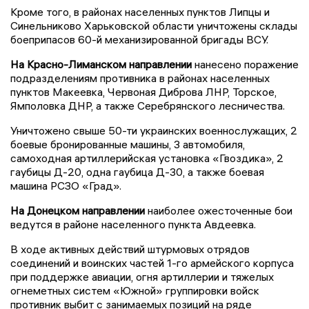
Кроме того, в районах населенных пунктов Липцы и
Синельниково Харьковской области уничтожены склады
боеприпасов 60-й механизированной бригады ВСУ.
На Красно-Лиманском направлении
нанесено поражение
подразделениям противника в районах населенных
пунктов Макеевка, Червоная Диброва ЛНР, Торское,
Ямполовка ДНР, а также Серебрянского лесничества.
Уничтожено свыше 50-ти украинских военнослужащих, 2
боевые бронированные машины, 3 автомобиля,
самоходная артиллерийская установка «Гвоздика», 2
гаубицы Д-20, одна гаубица Д-30, а также боевая
машина РСЗО «Град».
На Донецком направлении
наиболее ожесточенные бои
ведутся в районе населенного пункта Авдеевка.
В ходе активных действий штурмовых отрядов
соединений и воинских частей 1-го армейского корпуса
при поддержке авиации, огня артиллерии и тяжелых
огнеметных систем «Южной» группировки войск
противник выбит с занимаемых позиций на ряде