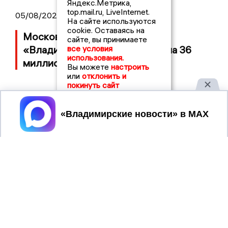
Яндекс.Метрика,
top.mail.ru, LiveInternet.
05/08/2026 08:30
На сайте используются
cookie. Оставаясь на
Московский ЧОП подал иск к
сайте, вы принимаете
все условия
«Владимирскому стандарту» на 36
использования.
миллионов рублей
Вы можете
настроить
или
отклонить и
покинуть сайт
Принять
2017 © NEWSVLADIMIR.RU | СИ
ВЛАДИМИРСКИЕ
«Информационное агентство
НОВОСТИ
Владимирские новости»
Учредитель (соучредители): Общество с ограниченной
ответственностью «РЕГИОНАЛЬНЫЕ НОВОСТИ» (ОГРН
1107154017354)
Главный редактор: Мазов С. А.
8 (4922) 666916
Телефон редакции:
info@newsvladimir.ru
Электронная почта редакции:
,