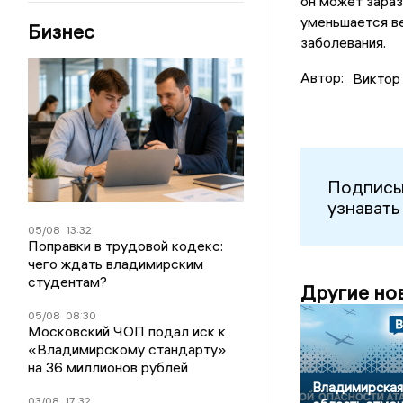
он может зараз
уменьшается в
Бизнес
заболевания.
Автор:
Виктор
Подписы
узнавать
05/08
13:32
Поправки в трудовой кодекс:
чего ждать владимирским
студентам?
Другие но
05/08
08:30
Московский ЧОП подал иск к
«Владимирскому стандарту»
на 36 миллионов рублей
Владимирская
03/08
17:32