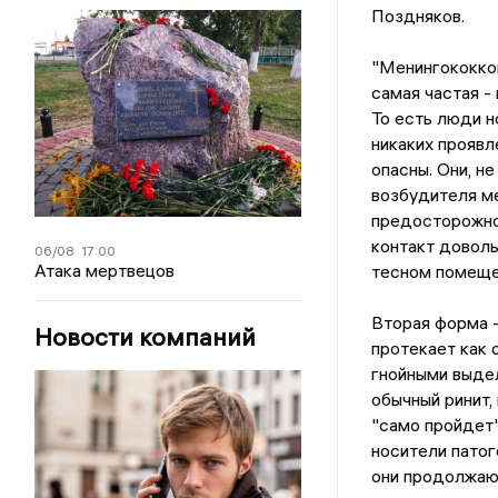
Поздняков.
"Менингококков
самая частая -
То есть люди н
никаких проявл
опасны. Они, н
возбудителя ме
предосторожнос
контакт доволь
06/08
17:00
Атака мертвецов
тесном помещен
Вторая форма -
Новости компаний
протекает как 
гнойными выдел
обычный ринит,
"само пройдет".
носители патог
они продолжают