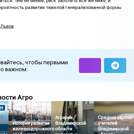
иться. Тем не менее, риск заболеть все же ниже, и
ероятность развития тяжелой генерализованной формы
 Львов
вайтесь, чтобы первыми
 о важном:
вости Агро
Аграрии
Средняя зарплат
История развития
Владимирской
учителей
железнодорожного
области
Владимирской