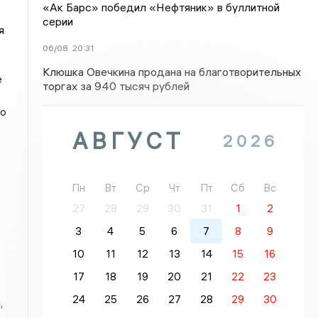
«Ак Барс» победил «Нефтяник» в буллитной
серии
я
06/08
20:31
Клюшка Овечкина продана на благотворительных
е
торгах за 940 тысяч рублей
но
АВГУСТ
2026
Пн
Вт
Ср
Чт
Пт
Сб
Вс
27
28
29
30
31
1
2
3
4
5
6
7
8
9
10
11
12
13
14
15
16
17
18
19
20
21
22
23
24
25
26
27
28
29
30
,