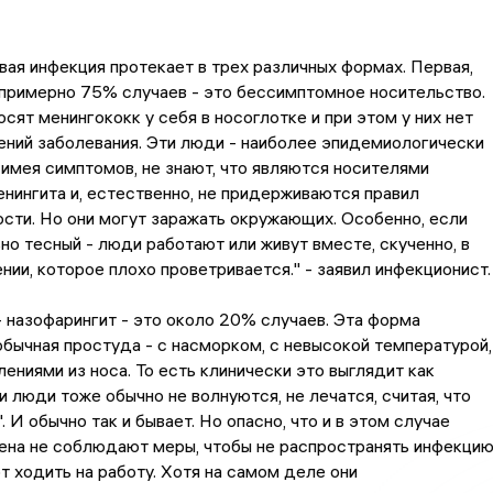
ая инфекция протекает в трех различных формах. Первая,
 примерно 75% случаев - это бессимптомное носительство.
осят менингококк у себя в носоглотке и при этом у них нет
ений заболевания. Эти люди - наиболее эпидемиологически
е имея симптомов, не знают, что являются носителями
нингита и, естественно, не придерживаются правил
ти. Но они могут заражать окружающих. Особенно, если
но тесный - люди работают или живут вместе, скученно, в
ии, которое плохо проветривается." - заявил инфекционист.
 назофарингит - это около 20% случаев. Эта форма
обычная простуда - с насморком, с невысокой температурой,
ениями из носа. То есть клинически это выглядит как
 и люди тоже обычно не волнуются, не лечатся, считая, что
 И обычно так и бывает. Но опасно, что и в этом случае
ена не соблюдают меры, чтобы не распространять инфекцию
 ходить на работу. Хотя на самом деле они