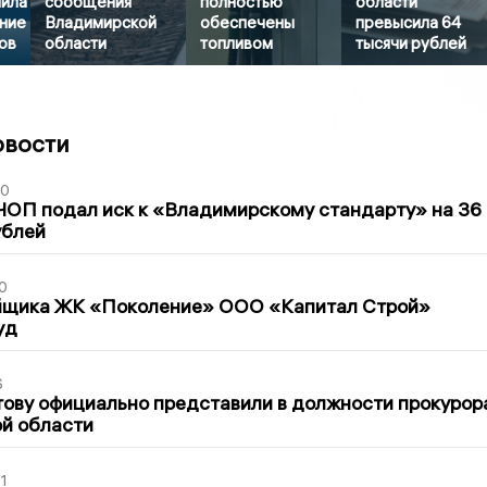
нила
сообщения
полностью
области
ние
Владимирской
обеспечены
превысила 64
ов
области
топливом
тысячи рублей
овости
30
ЧОП подал иск к «Владимирскому стандарту» на 36
ублей
0
йщика ЖК «Поколение» ООО «Капитал Строй»
уд
6
ову официально представили в должности прокурор
й области
1