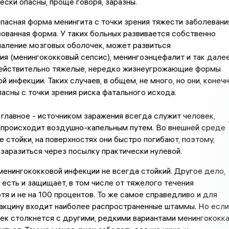
ски опасны, проще говоря, заразны.
опасная форма менингита с точки зрения тяжести заболевани
зованная форма. У таких больных развивается собственно
паление мозговых оболочек, может развиться
я (менингококковый сепсис), менингоэнцефалит и так дале
 действительно тяжелые, нередко жизнеугрожающие формы
 инфекции. Таких случаев, в общем, не много, но они, конеч
пасны с точки зрения риска фатального исхода.
главное - источником заражения всегда служит человек,
 происходит воздушно-капельным путем. Во внешней среде
е стойки, на поверхностях они быстро погибают, поэтому,
 заразиться через посылку практически нулевой.
енингококковой инфекции не всегда стойкий. Другое дело,
и есть и защищает, в том числе от тяжелого течения
отя и не на 100 процентов. То же самое справедливо и для
вакцину входит наиболее распространенные штаммы. Но если
ек столкнется с другими, редкими вариантами менингококка