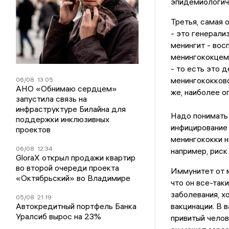
эпидемиологиче
Третья, самая 
- это генерали
менингит - вос
менингококцеми
- то есть это
менингококковой
06/08
13:05
АНО «Обнимаю сердцем»
же, наиболее о
запустила связь на
инфраструктуре Билайна для
Надо понимать 
поддержки инклюзивных
инфицирование
проектов
менингококки н
06/08
12:34
например, риск
GloraX открыл продажи квартир
во второй очереди проекта
Иммунитет от м
«Октябрьский» во Владимире
что он все-так
заболевания, х
05/08
21:19
Автокредитный портфель Банка
вакцинации. В 
Уралсиб вырос на 23%
привитый челов