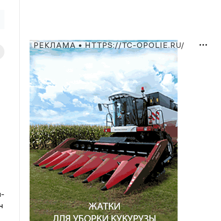
РЕКЛАМА • HTTPS://TC-OPOLIE.RU/
ч-
ч