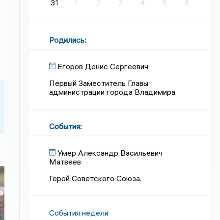
31
1
2
3
4
5
6
Родились
:
Егоров Денис Сергеевич
Первый Заместитель Главы
администрации города Владимира
События
:
Умер Александр Васильевич
Матвеев
Герой Советского Союза.
а
События недели