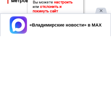
метров
Вы можете
настроить
или
отклонить и
покинуть сайт
Принять
2017 © NEWSVLADIMIR.RU | СИ
ВЛАДИМИРСКИЕ
«Информационное агентство
НОВОСТИ
Владимирские новости»
Учредитель (соучредители): Общество с ограниченной
ответственностью «РЕГИОНАЛЬНЫЕ НОВОСТИ» (ОГРН
1107154017354)
Главный редактор: Мазов С. А.
8 (4922) 666916
Телефон редакции:
info@newsvladimir.ru
Электронная почта редакции:
,
reklama@newsvladimir.ru
Регистрационный номер: серия Эл № ФС77-78858 от 4
августа 2020 г. согласно выписке из реестра
зарегистрированных средств массовой информации
выдана Федеральной службой по надзору в сфере связи,