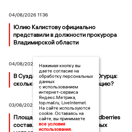
04/08/2026 11:36
Юлию Калистову официально
представили в должности прокурора
Владимирской области
04/08/2026 09:01
Нажимая кнопку вы
даете согласие на
В Суздале прошёл Фестиваль Огурца:
обработку персональных
данных
сколько потратили на организацию?
с использованием
интернет-сервиса
Яндекс.Метрика,
top.mail.ru, LiveInternet.
03/08/2026 14:13
На сайте используются
cookie. Оставаясь на
Площадь пожара на складе Wildberries
сайте, вы принимаете
все условия
составляет 100 тысяч квадратных
использования.