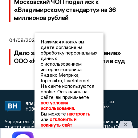
Московский ЧОП подал иск к
«Владимирскому стандарту» на 36
миллионов рублей
04/08/2026 15:40
Нажимая кнопку вы
даете согласие на
Дело застройщика ЖК «Поколение»
обработку персональных
данных
ООО «Капитал Строй» передали в суд
с использованием
интернет-сервиса
Яндекс.Метрика,
top.mail.ru, LiveInternet.
На сайте используются
cookie. Оставаясь на
сайте, вы принимаете
2017 © NEWSVLADIMIR.RU | СИ
все условия
ВЛАДИМИРСКИЕ
«Информационное агентство
использования.
НОВОСТИ
Владимирские новости»
Вы можете
настроить
или
отклонить и
Учредитель (соучредители): Общество с ограниченной
покинуть сайт
ответственностью «РЕГИОНАЛЬНЫЕ НОВОСТИ» (ОГРН
1107154017354)