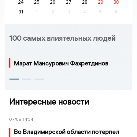
24
25
26
27
28
29
30
31
1
2
3
4
5
6
100 самых влиятельных людей
Марат Мансурович Фахретдинов
Интересные новости
07/08
14:34
Во Владимирской области потерпел