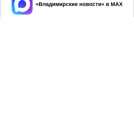
Принять
Главный редактор: Мазов С. А.
8 (4922) 666916
Телефон редакции:
info@newsvladimir.ru
Электронная почта редакции:
,
reklama@newsvladimir.ru
Регистрационный номер: серия Эл № ФС77-78858 от 4
августа 2020 г. согласно выписке из реестра
зарегистрированных средств массовой информации
выдана Федеральной службой по надзору в сфере связи,
информационных технологий и массовых коммуникаций
При использовании любого материала с данного сайта
гиперссылка на Сетевое издание «Информационное
агентство Владимирские новости» обязательна.
Сообщения на сером фоне размещены на правах рекламы
@mazov
MAX
Написать директору в телеграм
или