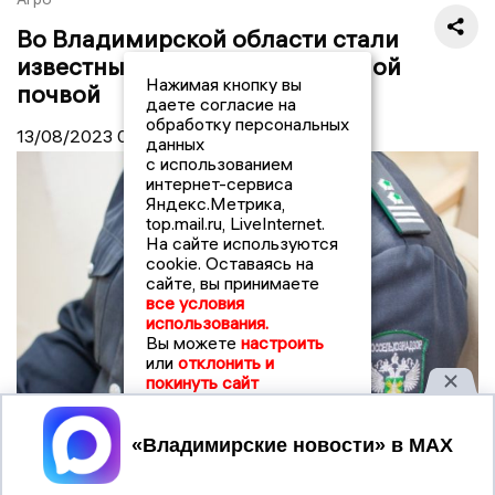
Во Владимирской области стали
известны районы с загрязнённой
Нажимая кнопку вы
почвой
даете согласие на
обработку персональных
13/08/2023
00:00
данных
с использованием
интернет-сервиса
Яндекс.Метрика,
top.mail.ru, LiveInternet.
На сайте используются
cookie. Оставаясь на
сайте, вы принимаете
все условия
использования.
Вы можете
настроить
или
отклонить и
покинуть сайт
Принять
© Фото: "ВН"