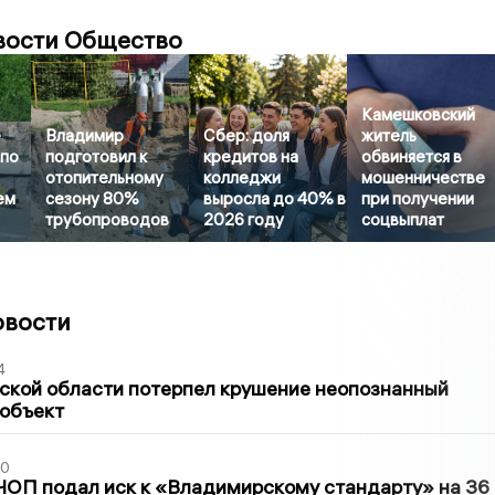
вости Общество
Камешковский
е
Владимир
Сбер: доля
житель
 по
подготовил к
кредитов на
обвиняется в
отопительному
колледжи
мошенничестве
ем
сезону 80%
выросла до 40% в
при получении
трубопроводов
2026 году
соцвыплат
овости
4
ской области потерпел крушение неопознанный
 объект
30
ЧОП подал иск к «Владимирскому стандарту» на 36