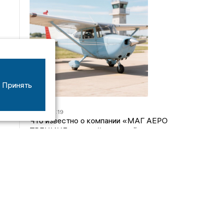
Принять
07/08
16:19
Что известно о компании «МАГ АЕРО
ТРЕНИНГ», самолёт которой потерпел крушение
во Владимирской области?
05/08
17:00
Странный презент для учителя: стали известны
подробности истории о педагоге-извращенце во
Владимирской области
04/08
15:40
Дело застройщика ЖК «Поколение» ООО