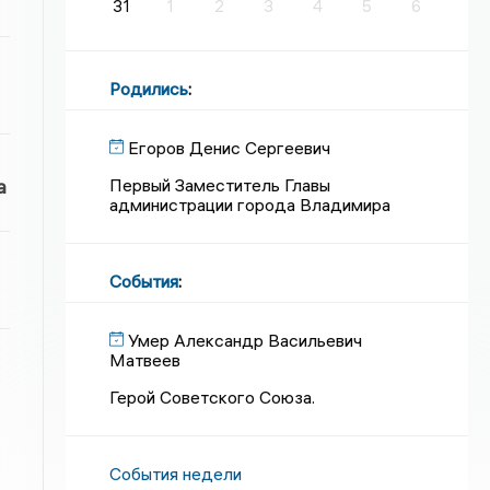
31
1
2
3
4
5
6
Родились
:
Егоров Денис Сергеевич
Первый Заместитель Главы
а
администрации города Владимира
События
:
Умер Александр Васильевич
Матвеев
Герой Советского Союза.
События недели