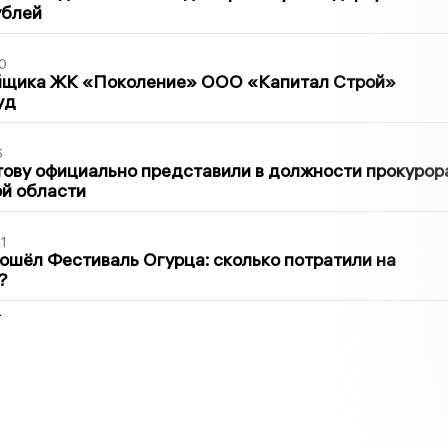
ублей
0
йщика ЖК «Поколение» ООО «Капитал Строй»
уд
6
ову официально представили в должности прокурор
й области
1
ошёл Фестиваль Огурца: сколько потратили на
?
2