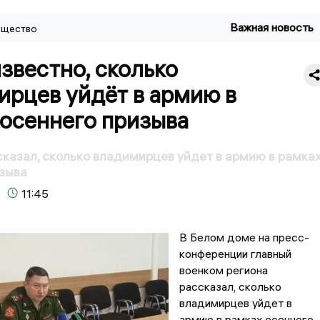
Важная новость
щество
звестно, сколько
ирцев уйдёт в армию в
 осеннего призыва
казал, сколько владимирцев уйдет в армию в рамка
зыва
11:45
В Белом доме на пресс-
конференции главный
военком региона
рассказал, сколько
владимирцев уйдет в
армию в рамках осеннего