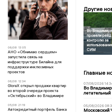
Другие но
Во Владимир
провели рейд
контролю за
использовани
06/08
13:05
СИМ
АНО «Обнимаю сердцем»
запустила связь на
инфраструктуре Билайна для
поддержки инклюзивных
проектов
Главные н
06/08
12:34
07/08/2026 14:3
GloraX открыл продажи квартир
Во Владимир
во второй очереди проекта
летательный
«Октябрьский» во Владимире
05/08
21:19
05/08/2026 08:
Автокредитный портфель Банка
Московский 