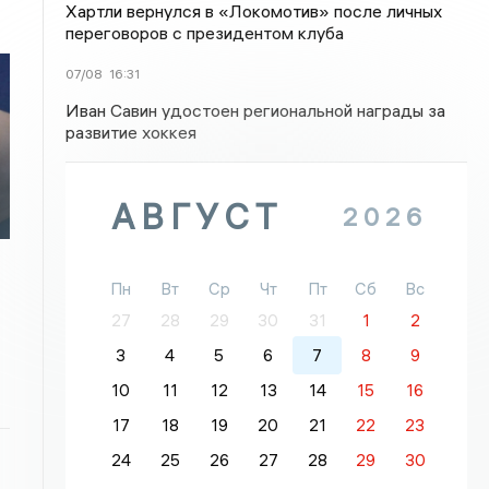
Хартли вернулся в «Локомотив» после личных
переговоров с президентом клуба
07/08
16:31
Иван Савин удостоен региональной награды за
развитие хоккея
АВГУСТ
2026
Пн
Вт
Ср
Чт
Пт
Сб
Вс
27
28
29
30
31
1
2
3
4
5
6
7
8
9
10
11
12
13
14
15
16
17
18
19
20
21
22
23
24
25
26
27
28
29
30