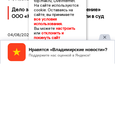
top.mail.ru, LiveInternet.
На сайте используются
Дело застройщика ЖК «Поколение»
cookie. Оставаясь на
сайте, вы принимаете
ООО «Капитал Строй» передали в суд
все условия
использования.
Вы можете
настроить
или
отклонить и
04/08/2026 11:36
покинуть сайт
Юлию Калистову официально
Принять
представили в должности прокурора
Владимирской области
04/08/2026 09:01
В Суздале прошёл Фестиваль Огурца:
сколько потратили на организацию?