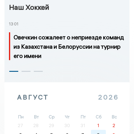
Наш Хоккей
13:01
Овечкин сожалеет о неприезде команд
из Казахстана и Белоруссии на турнир
его имени
АВГУСТ
2026
Пн
Вт
Ср
Чт
Пт
Сб
Вс
27
28
29
30
31
1
2