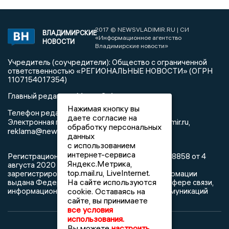
2017 © NEWSVLADIMIR.RU | СИ
ВЛАДИМИРСКИЕ
«Информационное агентство
НОВОСТИ
Владимирские новости»
Учредитель (соучредители): Общество с ограниченной
ответственностью «РЕГИОНАЛЬНЫЕ НОВОСТИ» (ОГРН
1107154017354)
Главный редактор: Мазов С. А.
Нажимая кнопку вы
8 (4922) 666916
Телефон редакции:
даете согласие на
info@newsvladimir.ru
Электронная почта редакции:
,
обработку персональных
reklama@newsvladimir.ru
данных
с использованием
интернет-сервиса
Регистрационный номер: серия Эл № ФС77-78858 от 4
Яндекс.Метрика,
августа 2020 г. согласно выписке из реестра
top.mail.ru, LiveInternet.
зарегистрированных средств массовой информации
На сайте используются
выдана Федеральной службой по надзору в сфере связи,
информационных технологий и массовых коммуникаций
cookie. Оставаясь на
сайте, вы принимаете
все условия
использования.
Вы можете
настроить