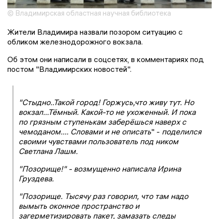
© Владимирская областная научная библиотека
Жители Владимира назвали позором ситуацию с
обликом железнодорожного вокзала.
Об этом они написали в соцсетях, в комментариях под
постом "Владимирских новостей".
"Стыдно..Такой город! Горжусь,что живу тут. Но
вокзал...Тёмный. Какой-то не ухоженный. И пока
по грязным ступенькам заберёшься наверх с
чемоданом.... Словами и не описать
" -
поделился
своими чувствами пользователь под ником
Светлана Лашм.
"Позорище!" - возмущенно написала Ирина
Груздева.
"Позорище. Тысячу раз говорил, что там надо
вымыть оконное пространство и
загерметизировать пакет, замазать следы