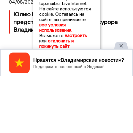
04/08/2026 11:36
top.mail.ru, LiveInternet.
На сайте используются
Юлию Калистову официально
cookie. Оставаясь на
сайте, вы принимаете
представили в должности прокурора
все условия
Владимирской области
использования.
Вы можете
настроить
или
отклонить и
покинуть сайт
Принять
2017 © NEWSVLADIMIR.RU | СИ
ВЛАДИМИРСКИЕ
«Информационное агентство
НОВОСТИ
Владимирские новости»
Учредитель (соучредители): Общество с ограниченной
ответственностью «РЕГИОНАЛЬНЫЕ НОВОСТИ» (ОГРН
1107154017354)
Главный редактор: Мазов С. А.
8 (4922) 666916
Телефон редакции:
info@newsvladimir.ru
Электронная почта редакции:
,
reklama@newsvladimir.ru